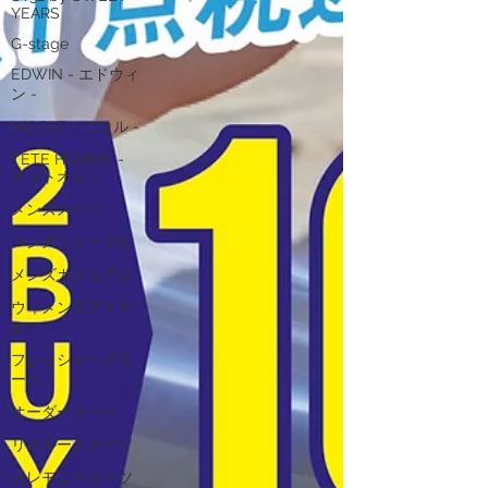
YEARS
G-stage
EDWIN - エドウィ
ン -
NICOLE - ニコル -
TETE HOMME -
テットオム -
メンズスーツ
メンズフォーマル
メンズカジュアル
ウィメンズアイテ
ム
フレッシャーズス
ーツ
オーダースーツ
リクルートスーツ
セレモニースーツ