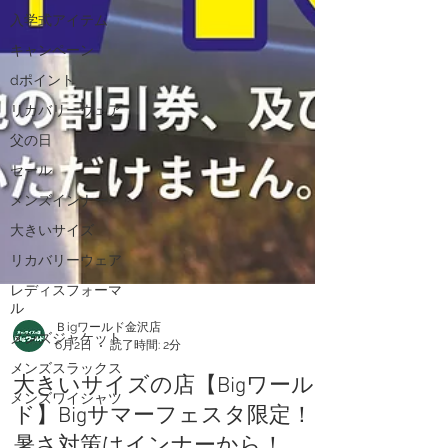
入学式アイテム
キャンペーン
dポイント
リカバリーウェア
父の日
セール
メンズインナー
大きいサイズ
リカバリーウェア
レディスフォーマ
ル
メンズジャケット
Ｂigワールド金沢店
メンズスラックス
6月2日
読了時間: 2分
メンズワイシャツ
大きいサイズの店【Bigワール