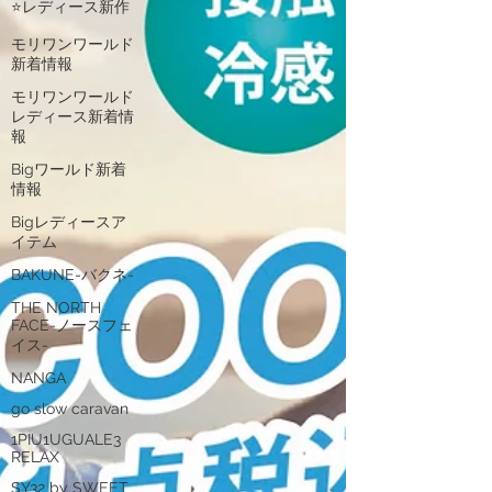
⭐レディース新作
モリワンワールド
新着情報
モリワンワールド
レディース新着情
報
Bigワールド新着
情報
Bigレディースア
イテム
BAKUNE-バクネ-
THE NORTH
FACE-ノースフェ
イス-
NANGA
go slow caravan
1PIU1UGUALE3
RELAX
SY32 by SWEET