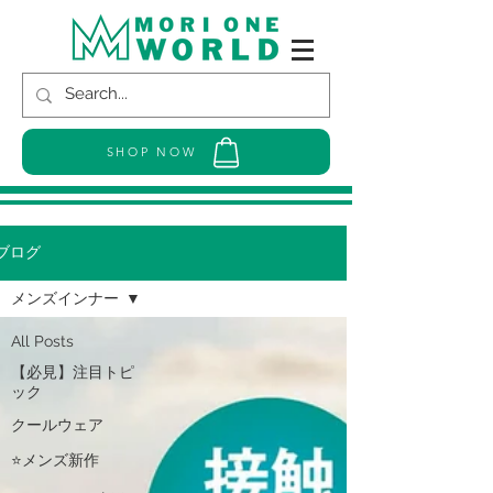
SHOP NOW
ブログ
メンズインナー
All Posts
【必見】注目トピ
ック
クールウェア
⭐メンズ新作