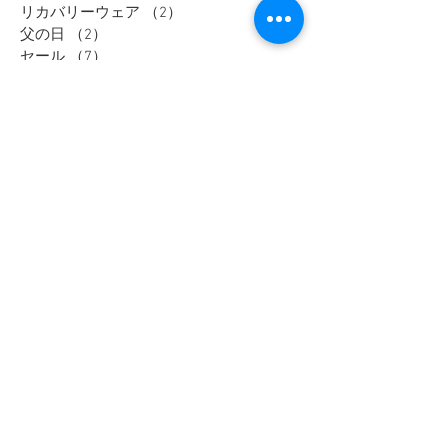
キャンペーン
（1）
1件の記事
dポイント
（1）
1件の記事
リカバリーウェア
（2）
2件の記事
父の日
（2）
2件の記事
セール
（7）
7件の記事
メンズインナー
（1）
1件の記事
大きいサイズ
（12）
12件の記事
リカバリーウェア
（1）
1件の記事
レディスフォーマル
（2）
2件の記事
メンズジャケット
（1）
1件の記事
メンズスラックス
（1）
1件の記事
メンズワイシャツ
（1）
1件の記事
大きいサイズ
メンズカジュアル
ウィメンズ
メンズ
野々市市
Tシャツ
富山市
オフィスカジュアル
セットアップ
アウター
加賀市
金沢市
thenorthface
高岡市
レディース
ジャケット
パーカー
パンツ
スーツ
セール
ブラウス
半袖
シャツ
長袖