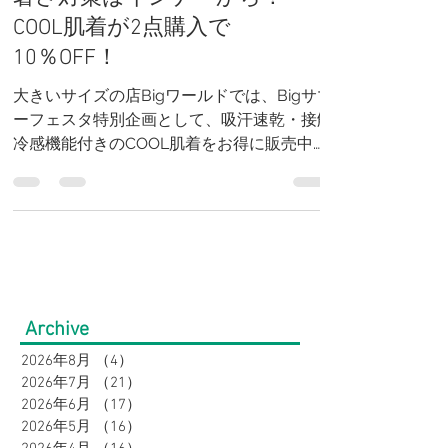
ド】Bigサマーフェスタ限定！
暑さ対策はインナーから！
COOL肌着が2点購入で
10％OFF！
大きいサイズの店Bigワールドでは、Bigサマ
ーフェスタ特別企画として、吸汗速乾・接触
冷感機能付きのCOOL肌着をお得に販売中。
税込1,320円の人気インナーが2点以上のお買
い上げで10％OFFになる期間限定キャンペー
ンです。汗ばむ夏を快適に過ごせる冷感イン
ナーをお探しの方は、この機会にぜひご利用
ください。大きいサイズも豊富に取り揃えて
います。
Archive
2026年8月
（4）
4件の記事
2026年7月
（21）
21件の記事
2026年6月
（17）
17件の記事