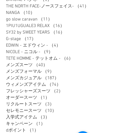
Bigレディースアイテム
（38）
38件の記事
BAKUNE-バクネ-
（5）
5件の記事
THE NORTH FACE-ノースフェイス-
（41）
41件の記事
NANGA
（10）
10件の記事
go slow caravan
（11）
11件の記事
1PIU1UGUALE3 RELAX
（16）
16件の記事
SY32 by SWEET YEARS
（16）
16件の記事
G-stage
（17）
17件の記事
EDWIN - エドウィン -
（4）
4件の記事
NICOLE - ニコル -
（9）
9件の記事
TETE HOMME - テットオム -
（6）
6件の記事
メンズスーツ
（40）
40件の記事
メンズフォーマル
（9）
9件の記事
メンズカジュアル
（187）
187件の記事
ウィメンズアイテム
（74）
74件の記事
フレッシャーズスーツ
（2）
2件の記事
オーダースーツ
（1）
1件の記事
リクルートスーツ
（3）
3件の記事
セレモニースーツ
（10）
10件の記事
入学式アイテム
（3）
3件の記事