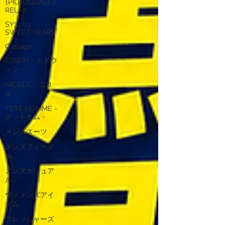
1PIU1UGUALE3
RELAX
SY32 by
SWEET YEARS
G-stage
EDWIN - エドウ
ィン -
NICOLE - ニコ
ル -
TETE HOMME -
テットオム -
メンズスーツ
メンズフォーマ
ル
メンズカジュア
ル
ウィメンズアイ
テム
フレッシャーズ