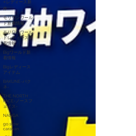
⭐レディース新
作
モリワンワール
ド新着情報
モリワンワール
ドレディース新
着情報
Bigワールド新
着情報
Bigレディース
アイテム
BAKUNE-バク
ネ-
THE NORTH
FACE-ノースフ
ェイス-
NANGA
go slow
caravan