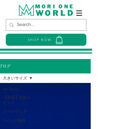
SHOP NOW
ブログ
大きいサイズ
All Posts
【必見】注目ト
ピック
クールウェア
⭐メンズ新作