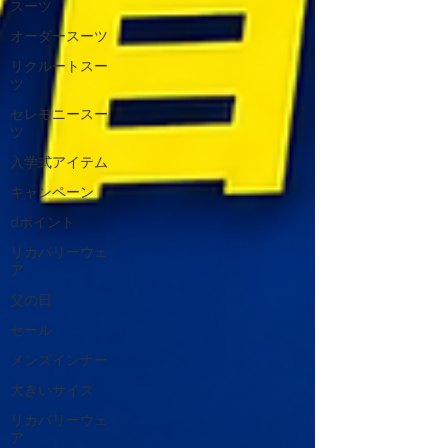
スーツ
オーダースーツ
リクルートスー
ツ
セレモニースー
ツ
入学式アイテム
キャンペーン
dポイント
リカバリーウェ
ア
父の日
セール
メンズインナー
大きいサイズ
リカバリーウェ
ア