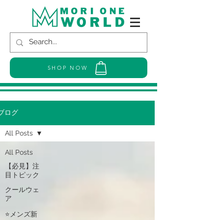
SHOP NOW
ブログ
All Posts
All Posts
【必見】注
目トピック
クールウェ
ア
⭐メンズ新