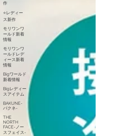
作
⭐レディー
ス新作
モリワンワ
ールド新着
情報
モリワンワ
ールドレデ
ィース新着
情報
Bigワールド
新着情報
Bigレディー
スアイテム
BAKUNE-
バクネ-
THE
NORTH
FACE-ノー
スフェイス-