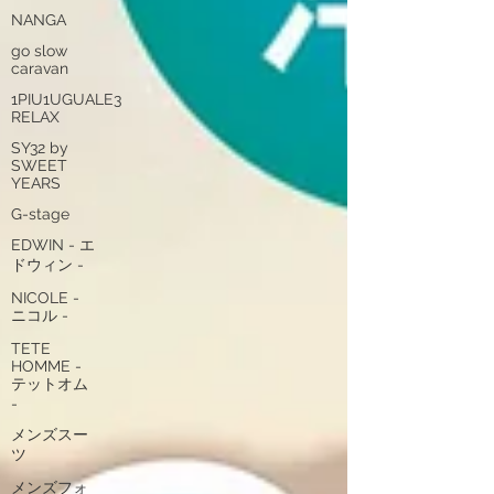
NANGA
go slow
caravan
1PIU1UGUALE3
RELAX
SY32 by
SWEET
YEARS
G-stage
EDWIN - エ
ドウィン -
NICOLE -
ニコル -
TETE
HOMME -
テットオム
-
メンズスー
ツ
メンズフォ