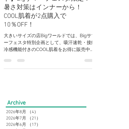
大きいサイズの店【Bigワール
ド】Bigサマーフェスタ限定！
暑さ対策はインナーから！
COOL肌着が2点購入で
10％OFF！
大きいサイズの店Bigワールドでは、Bigサマ
ーフェスタ特別企画として、吸汗速乾・接触
冷感機能付きのCOOL肌着をお得に販売中。
税込1,320円の人気インナーが2点以上のお買
い上げで10％OFFになる期間限定キャンペー
ンです。汗ばむ夏を快適に過ごせる冷感イン
ナーをお探しの方は、この機会にぜひご利用
ください。大きいサイズも豊富に取り揃えて
います。
Archive
2026年8月
（4）
4件の記事
2026年7月
（21）
21件の記事