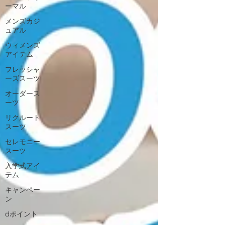
ーマル
メンズカジ
ュアル
ウィメンズ
アイテム
フレッシャ
ーズスーツ
オーダース
ーツ
リクルート
スーツ
セレモニー
スーツ
入学式アイ
テム
キャンペー
ン
dポイント