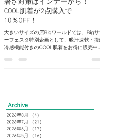
ド】Bigサマーフェスタ限定！
暑さ対策はインナーから！
COOL肌着が2点購入で
10％OFF！
大きいサイズの店Bigワールドでは、Bigサマ
ーフェスタ特別企画として、吸汗速乾・接触
冷感機能付きのCOOL肌着をお得に販売中。
税込1,320円の人気インナーが2点以上のお買
い上げで10％OFFになる期間限定キャンペー
ンです。汗ばむ夏を快適に過ごせる冷感イン
ナーをお探しの方は、この機会にぜひご利用
ください。大きいサイズも豊富に取り揃えて
います。
Archive
2026年8月
（4）
4件の記事
2026年7月
（21）
21件の記事