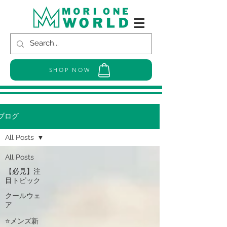
SHOP NOW
ブログ
All Posts
All Posts
【必見】注
目トピック
クールウェ
ア
⭐メンズ新