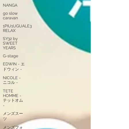
NANGA
go slow
caravan
1PIU1UGUALE3
RELAX
SY32 by
SWEET
YEARS
G-stage
EDWIN - エ
ドウィン -
NICOLE -
ニコル -
TETE
HOMME -
テットオム
-
メンズスー
ツ
メンズフォ