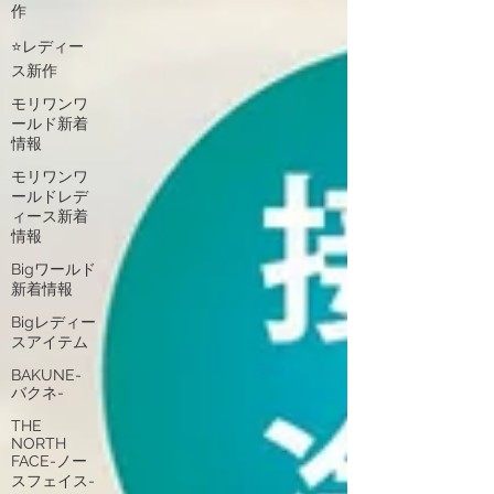
作
⭐レディー
ス新作
モリワンワ
ールド新着
情報
モリワンワ
ールドレデ
ィース新着
情報
Bigワールド
新着情報
Bigレディー
スアイテム
BAKUNE-
バクネ-
THE
NORTH
FACE-ノー
スフェイス-