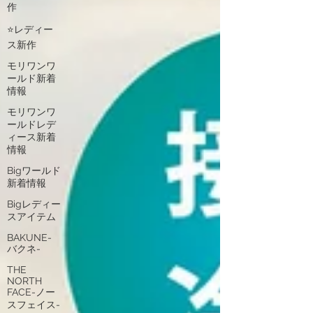
作
⭐レディー
ス新作
モリワンワ
ールド新着
情報
モリワンワ
ールドレデ
ィース新着
情報
Bigワールド
新着情報
Bigレディー
スアイテム
BAKUNE-
バクネ-
THE
NORTH
FACE-ノー
スフェイス-