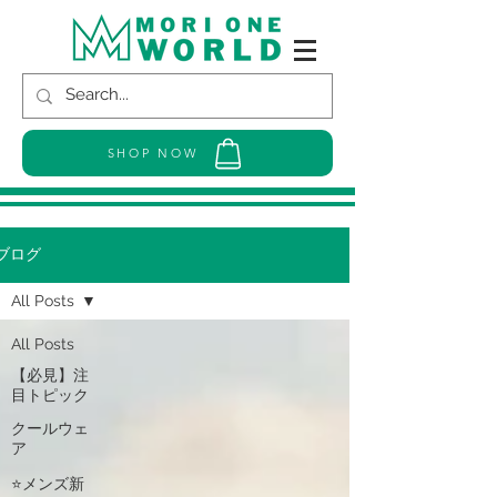
SHOP NOW
ブログ
All Posts
All Posts
【必見】注
目トピック
クールウェ
ア
⭐メンズ新