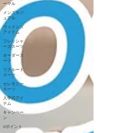
ーマル
メンズカジ
ュアル
ウィメンズ
アイテム
フレッシャ
ーズスーツ
オーダース
ーツ
リクルート
スーツ
セレモニー
スーツ
入学式アイ
テム
キャンペー
ン
dポイント