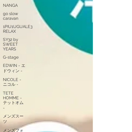
NANGA
go slow
caravan
1PIU1UGUALE3
RELAX
SY32 by
SWEET
YEARS
G-stage
EDWIN - エ
ドウィン -
NICOLE -
ニコル -
TETE
HOMME -
テットオム
-
メンズスー
ツ
メンズフォ