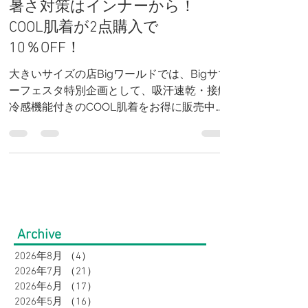
ド】Bigサマーフェスタ限定！
暑さ対策はインナーから！
COOL肌着が2点購入で
10％OFF！
大きいサイズの店Bigワールドでは、Bigサマ
ーフェスタ特別企画として、吸汗速乾・接触
冷感機能付きのCOOL肌着をお得に販売中。
税込1,320円の人気インナーが2点以上のお買
い上げで10％OFFになる期間限定キャンペー
ンです。汗ばむ夏を快適に過ごせる冷感イン
ナーをお探しの方は、この機会にぜひご利用
ください。大きいサイズも豊富に取り揃えて
います。
Archive
2026年8月
（4）
4件の記事
2026年7月
（21）
21件の記事