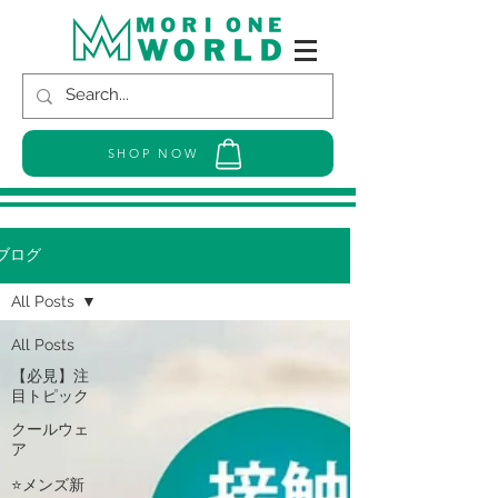
SHOP NOW
ブログ
All Posts
All Posts
【必見】注
目トピック
クールウェ
ア
⭐メンズ新