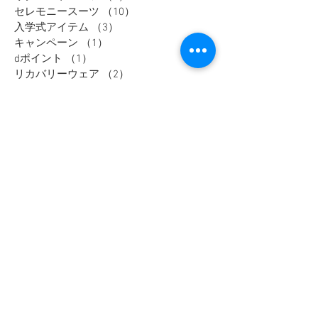
オーダースーツ
（1）
1件の記事
リクルートスーツ
（3）
3件の記事
セレモニースーツ
（10）
10件の記事
入学式アイテム
（3）
3件の記事
キャンペーン
（1）
1件の記事
dポイント
（1）
1件の記事
リカバリーウェア
（2）
2件の記事
父の日
（2）
2件の記事
セール
（7）
7件の記事
メンズインナー
（1）
1件の記事
大きいサイズ
（12）
12件の記事
リカバリーウェア
（1）
1件の記事
レディスフォーマル
（2）
2件の記事
メンズジャケット
（1）
1件の記事
メンズスラックス
（1）
1件の記事
メンズワイシャツ
（1）
1件の記事
大きいサイズ
メンズカジュアル
ウィメンズ