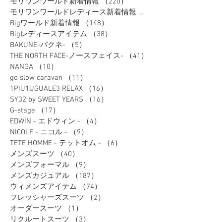
⭐レディース新作
（9）
9件の記事
モリワンワールド新着情報
（220）
220件の記事
モリワンワールドレディース新着情報
（80）
Bigワールド新着情報
（148）
148件の記事
Bigレディースアイテム
（38）
38件の記事
BAKUNE-バクネ-
（5）
5件の記事
THE NORTH FACE-ノースフェイス-
（41）
41件の記事
NANGA
（10）
10件の記事
go slow caravan
（11）
11件の記事
1PIU1UGUALE3 RELAX
（16）
16件の記事
SY32 by SWEET YEARS
（16）
16件の記事
G-stage
（17）
17件の記事
EDWIN - エドウィン -
（4）
4件の記事
NICOLE - ニコル -
（9）
9件の記事
TETE HOMME - テットオム -
（6）
6件の記事
メンズスーツ
（40）
40件の記事
メンズフォーマル
（9）
9件の記事
メンズカジュアル
（187）
187件の記事
ウィメンズアイテム
（74）
74件の記事
フレッシャーズスーツ
（2）
2件の記事