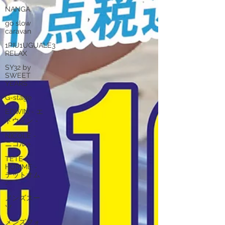
NANGA
go slow
caravan
1PIU1UGUALE3
RELAX
SY32 by
SWEET
YEARS
G-stage
EDWIN - エ
ドウィン -
NICOLE -
ニコル -
TETE
HOMME -
テットオム
-
メンズスー
ツ
メンズフォ