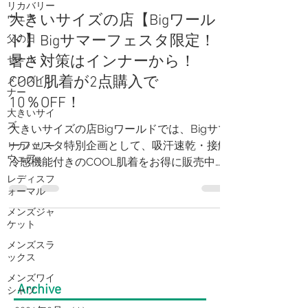
Ｂigワールド金沢店
リカバリー
6月2日
読了時間: 2分
ウェア
父の日
大きいサイズの店【Bigワール
セール
ド】Bigサマーフェスタ限定！
メンズイン
暑さ対策はインナーから！
ナー
COOL肌着が2点購入で
大きいサイ
10％OFF！
ズ
リカバリー
大きいサイズの店Bigワールドでは、Bigサマ
ウェア
ーフェスタ特別企画として、吸汗速乾・接触
レディスフ
冷感機能付きのCOOL肌着をお得に販売中。
ォーマル
税込1,320円の人気インナーが2点以上のお買
メンズジャ
い上げで10％OFFになる期間限定キャンペー
ケット
ンです。汗ばむ夏を快適に過ごせる冷感イン
メンズスラ
ナーをお探しの方は、この機会にぜひご利用
ックス
ください。大きいサイズも豊富に取り揃えて
メンズワイ
います。
シャツ