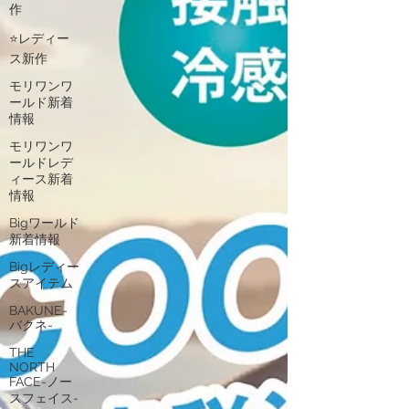
作
⭐レディー
ス新作
モリワンワ
ールド新着
情報
モリワンワ
ールドレデ
ィース新着
情報
Bigワールド
新着情報
Bigレディー
スアイテム
BAKUNE-
バクネ-
THE
NORTH
FACE-ノー
スフェイス-