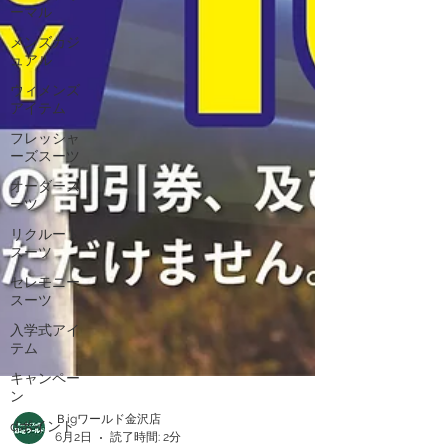
ーマル
メンズカジ
ュアル
ウィメンズ
アイテム
フレッシャ
ーズスーツ
オーダース
ーツ
リクルート
スーツ
セレモニー
スーツ
入学式アイ
テム
キャンペー
ン
dポイント