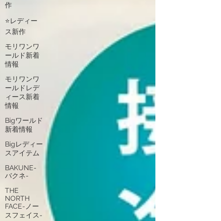
作
⭐レディー
ス新作
モリワンワ
ールド新着
情報
モリワンワ
ールドレデ
ィース新着
情報
Bigワールド
新着情報
Bigレディー
スアイテム
BAKUNE-
バクネ-
THE
NORTH
FACE-ノー
スフェイス-