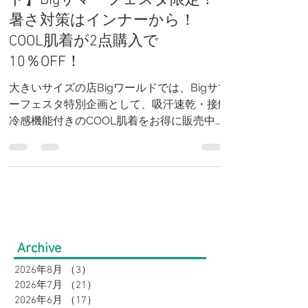
大きいサイズの店【Bigワール
ド】Bigサマーフェスタ限定！
暑さ対策はインナーから！
COOL肌着が2点購入で
10％OFF！
大きいサイズの店Bigワールドでは、Bigサマ
ーフェスタ特別企画として、吸汗速乾・接触
冷感機能付きのCOOL肌着をお得に販売中。
税込1,320円の人気インナーが2点以上のお買
い上げで10％OFFになる期間限定キャンペー
ンです。汗ばむ夏を快適に過ごせる冷感イン
ナーをお探しの方は、この機会にぜひご利用
ください。大きいサイズも豊富に取り揃えて
います。
Archive
2026年8月
（3）
3件の記事