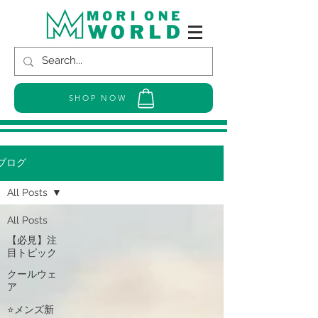
SHOP NOW
ブログ
All Posts
All Posts
【必見】注
目トピック
クールウェ
ア
⭐メンズ新