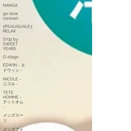
NANGA
go slow
caravan
1PIU1UGUALE3
RELAX
SY32 by
SWEET
YEARS
G-stage
EDWIN - エ
ドウィン -
NICOLE -
ニコル -
TETE
HOMME -
テットオム
-
メンズスー
ツ
メンズフォ