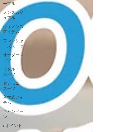
ーマル
メンズカジ
ュアル
ウィメンズ
アイテム
フレッシャ
ーズスーツ
オーダース
ーツ
リクルート
スーツ
セレモニー
スーツ
入学式アイ
テム
キャンペー
ン
dポイント