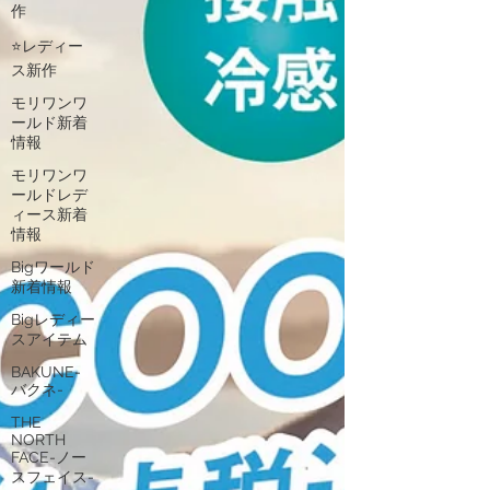
作
⭐レディー
ス新作
モリワンワ
ールド新着
情報
モリワンワ
ールドレデ
ィース新着
情報
Bigワールド
新着情報
Bigレディー
スアイテム
BAKUNE-
バクネ-
THE
NORTH
FACE-ノー
スフェイス-