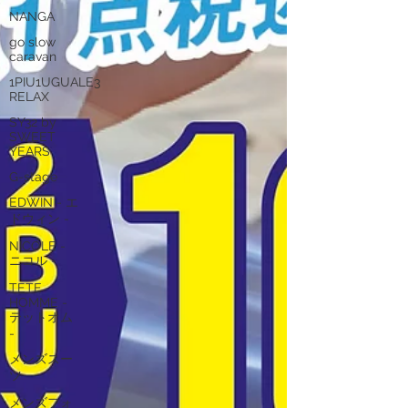
NANGA
go slow
caravan
1PIU1UGUALE3
RELAX
SY32 by
SWEET
YEARS
G-stage
EDWIN - エ
ドウィン -
NICOLE -
ニコル -
TETE
HOMME -
テットオム
-
メンズスー
ツ
メンズフォ