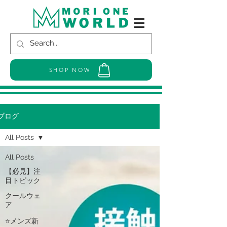
SHOP NOW
ブログ
All Posts
All Posts
【必見】注
目トピック
クールウェ
ア
⭐メンズ新