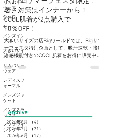
リカバリー
大きいサイズの店【Bigワール
ウェア
ド】Bigサマーフェスタ限定！
父の日
暑さ対策はインナーから！
セール
COOL肌着が2点購入で
メンズイン
10％OFF！
ナー
大きいサイ
大きいサイズの店Bigワールドでは、Bigサマ
ズ
ーフェスタ特別企画として、吸汗速乾・接触
リカバリー
冷感機能付きのCOOL肌着をお得に販売中。
ウェア
税込1,320円の人気インナーが2点以上のお買
レディスフ
い上げで10％OFFになる期間限定キャンペー
ォーマル
ンです。汗ばむ夏を快適に過ごせる冷感イン
メンズジャ
ナーをお探しの方は、この機会にぜひご利用
ケット
ください。大きいサイズも豊富に取り揃えて
メンズスラ
います。
ックス
Archive
メンズワイ
シャツ
2026年8月
（4）
4件の記事