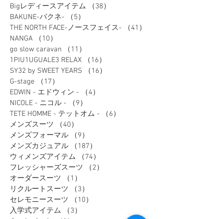
モリワンワールドレディース新着情報
（80）
Bigワールド新着情報
（148）
148件の記事
Bigレディースアイテム
（38）
38件の記事
BAKUNE-バクネ-
（5）
5件の記事
THE NORTH FACE-ノースフェイス-
（41）
41件の記事
NANGA
（10）
10件の記事
go slow caravan
（11）
11件の記事
1PIU1UGUALE3 RELAX
（16）
16件の記事
SY32 by SWEET YEARS
（16）
16件の記事
G-stage
（17）
17件の記事
EDWIN - エドウィン -
（4）
4件の記事
NICOLE - ニコル -
（9）
9件の記事
TETE HOMME - テットオム -
（6）
6件の記事
メンズスーツ
（40）
40件の記事
メンズフォーマル
（9）
9件の記事
メンズカジュアル
（187）
187件の記事
ウィメンズアイテム
（74）
74件の記事
フレッシャーズスーツ
（2）
2件の記事
オーダースーツ
（1）
1件の記事
リクルートスーツ
（3）
3件の記事