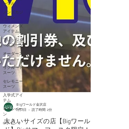
ーマル
メンズカジ
ュアル
ウィメンズ
アイテム
フレッシャ
ーズスーツ
オーダース
ーツ
リクルート
スーツ
セレモニー
スーツ
入学式アイ
テム
キャンペー
ン
Ｂigワールド金沢店
6月2日
読了時間: 2分
dポイント