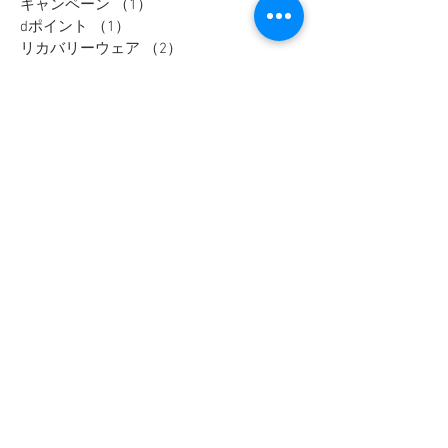
セレモニースーツ
（10）
10件の記事
入学式アイテム
（3）
3件の記事
キャンペーン
（1）
1件の記事
dポイント
（1）
1件の記事
リカバリーウェア
（2）
2件の記事
父の日
（2）
2件の記事
セール
（7）
7件の記事
メンズインナー
（1）
1件の記事
大きいサイズ
（12）
12件の記事
リカバリーウェア
（1）
1件の記事
レディスフォーマル
（2）
2件の記事
メンズジャケット
（1）
1件の記事
メンズスラックス
（1）
1件の記事
メンズワイシャツ
（1）
1件の記事
大きいサイズ
メンズカジュアル
ウィメンズ
メンズ
野々市市
Tシャツ
富山市
オフィスカジュアル
セットアップ
アウター
加賀市
金沢市
thenorthface
高岡市