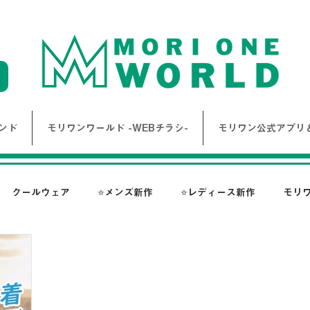
ンド
モリワンワールド -WEBチラシ-
モリワン公式アプリ＆
クールウェア
⭐メンズ新作
⭐レディース新作
モリ
報
Bigワールド新着情報
Bigレディースアイテム
BAK
ス-
NANGA
go slow caravan
1PIU1UGUALE3 RE