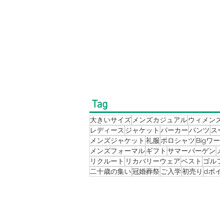
Tag
大きいサイズ
メンズカジュアル
ウィメン
レディース
ジャケット
パーカー
パンツ
ス
メンズジャケット
礼服
ポロシャツ
Bigワ
メンズフォーマル
ギフト
サマーバーゲン
リクルート
リカバリーウェア
ベスト
ゴル
二十歳の集い
冠婚葬祭
ご入学
初売り
dポ