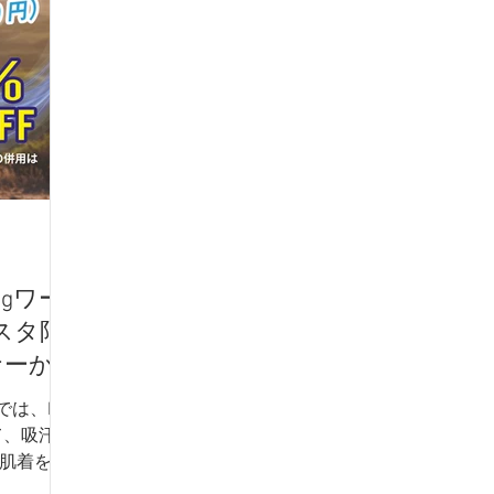
 -
NICOLE - ニコル -
TETE HOMME - テットオム -
アイテム
フレッシャーズスーツ
オーダースーツ
リク
dポイント
リカバリーウェア
gワー
スタ限
ナーか
購入で
は、Big
て、吸汗速
L肌着をお
人気インナ