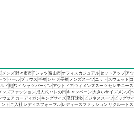
ズ
メンズ
野々市市
Tシャツ
富山市
オフィスカジュアル
セットアップ
アウ
ーツ
セール
ブラウス
半袖
シャツ
長袖
メンズスーツ
ニット
スウェット
コ
ールド
鞄
ワイシャツ
バーゲン
アウトドア
ウィメンズスーツ
セレモニース
メンズファッション
成人式
ハレの日
キャンペーン
大きいサイズメンズ
b
フウェア
カーディガン
キングサイズ
吸汗速乾
ビジネススーツ
ビッグサ
イント
ご入社
レディスフォーマル
レディースファッション
リクルートス