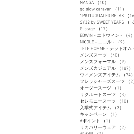
NANGA
（10）
10件の記事
go slow caravan
（11）
1
1PIU1UGUALE3 RELAX
（1
SY32 by SWEET YEARS
（1
G-stage
（17）
17件の記事
EDWIN - エドウィン -
（4
NICOLE - ニコル -
（9）
9
TETE HOMME - テットオム 
メンズスーツ
（40）
40件
メンズフォーマル
（9）
9
メンズカジュアル
（187）
ウィメンズアイテム
（74
フレッシャーズスーツ
（2
オーダースーツ
（1）
1件
リクルートスーツ
（3）
3
セレモニースーツ
（10）
入学式アイテム
（3）
3件
キャンペーン
（1）
1件の
dポイント
（1）
1件の記事
リカバリーウェア
（2）
2