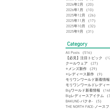
2026年2月
（20）
20件の
2026年1月
（10）
10件の
2025年12月
（26）
26件の
メンズスーツ
メンズフォーマル
2025年11月
（17）
17件の
2025年10月
（32）
32件の
2025年9月
（31）
31件の
ルートスーツ
セレモニースーツ
Category
All Posts
（516）
516件の
【必見】注目トピック
（1
クールウェア
（27）
27件
⭐メンズ新作
（29）
29件
⭐レディース新作
（9）
9
モリワンワールド新着情報
Bigワールド新着情報
（14
Bigレディースアイテム
（
BAKUNE-バクネ-
（5）
5
THE NORTH FACE-ノース