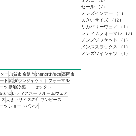
父の日
（2）
2件の記事
セール
（7）
7件の記事
メンズインナー
（1）
1件
大きいサイズ
（12）
12件
リカバリーウェア
（1）
1
レディスフォーマル
（2）
メンズジャケット
（1）
1
メンズスラックス
（1）
1
メンズワイシャツ
（1）
1
ター
加賀市
金沢市
thenorthface
高岡市
ート
靴
ダウンジャケット
フォーマル
ーツ
接触冷感
ユニセックス
akune
レディススーツ
ルームウェア
イズ
大きいサイズの店
ワンピース
ーツ
ショートパンツ