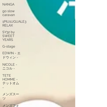
NANGA
go slow
caravan
1PIU1UGUALE3
RELAX
SY32 by
SWEET
YEARS
G-stage
EDWIN - エ
ドウィン -
NICOLE -
ニコル -
TETE
HOMME -
テットオム
-
メンズスー
ツ
メンズフォ