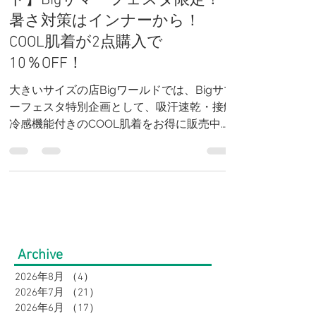
大きいサイズの店【Bigワール
ド】Bigサマーフェスタ限定！
暑さ対策はインナーから！
COOL肌着が2点購入で
10％OFF！
大きいサイズの店Bigワールドでは、Bigサマ
ーフェスタ特別企画として、吸汗速乾・接触
冷感機能付きのCOOL肌着をお得に販売中。
税込1,320円の人気インナーが2点以上のお買
い上げで10％OFFになる期間限定キャンペー
ンです。汗ばむ夏を快適に過ごせる冷感イン
ナーをお探しの方は、この機会にぜひご利用
ください。大きいサイズも豊富に取り揃えて
います。
Archive
2026年8月
（4）
4件の記事