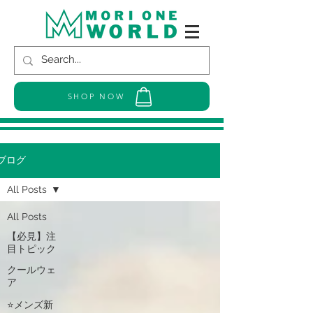
SHOP NOW
ブログ
All Posts
All Posts
【必見】注
目トピック
クールウェ
ア
⭐メンズ新