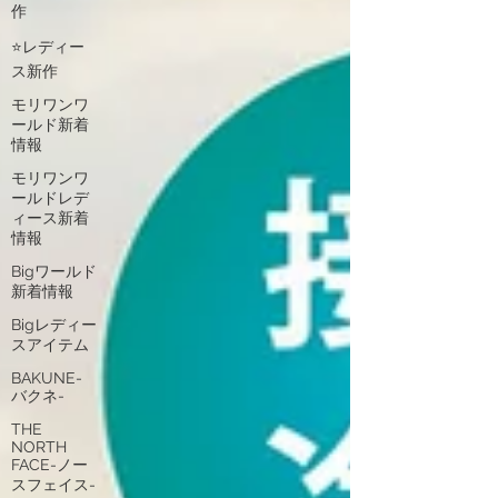
作
⭐レディー
ス新作
モリワンワ
ールド新着
情報
モリワンワ
ールドレデ
ィース新着
情報
Bigワールド
新着情報
Bigレディー
スアイテム
BAKUNE-
バクネ-
THE
NORTH
FACE-ノー
スフェイス-