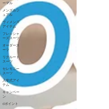
ーマル
メンズカジ
ュアル
ウィメンズ
アイテム
フレッシャ
ーズスーツ
オーダース
ーツ
リクルート
スーツ
セレモニー
スーツ
入学式アイ
テム
キャンペー
ン
dポイント