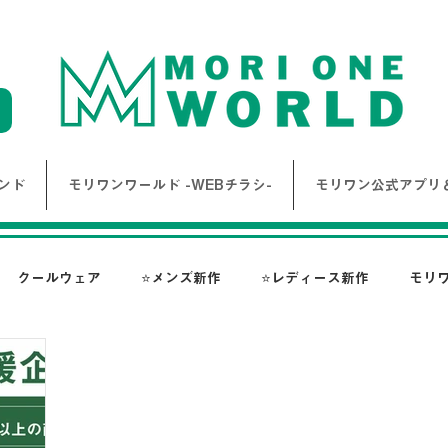
ンド
モリワンワールド -WEBチラシ-
モリワン公式アプリ＆
クールウェア
⭐メンズ新作
⭐レディース新作
モリ
報
Bigワールド新着情報
Bigレディースアイテム
BAK
ス-
NANGA
go slow caravan
1PIU1UGUALE3 RE