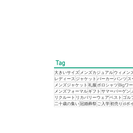
Tag
大きいサイズ
メンズカジュアル
ウィメン
レディース
ジャケット
パーカー
パンツ
ス
メンズジャケット
礼服
ポロシャツ
Bigワ
メンズフォーマル
ギフト
サマーバーゲン
リクルート
リカバリーウェア
ベスト
ゴル
二十歳の集い
冠婚葬祭
ご入学
初売り
dポ