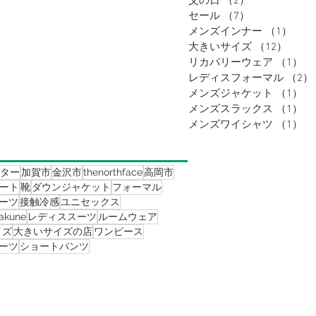
父の日
（2）
2件の記事
セール
（7）
7件の記事
メンズインナー
（1）
1件
大きいサイズ
（12）
12件
リカバリーウェア
（1）
1
レディスフォーマル
（2）
メンズジャケット
（1）
1
メンズスラックス
（1）
1
メンズワイシャツ
（1）
1
ター
加賀市
金沢市
thenorthface
高岡市
ート
靴
ダウンジャケット
フォーマル
ーツ
接触冷感
ユニセックス
akune
レディススーツ
ルームウェア
イズ
大きいサイズの店
ワンピース
ーツ
ショートパンツ