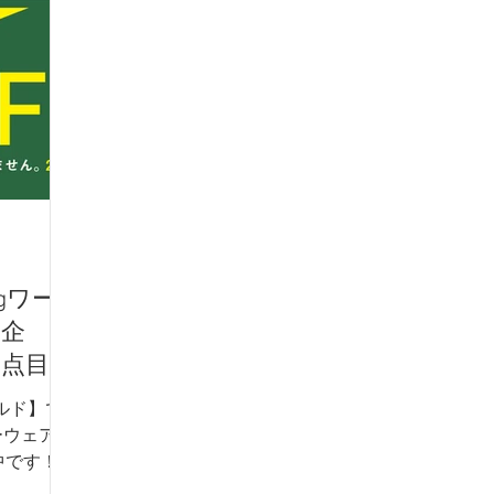
 -
NICOLE - ニコル -
TETE HOMME - テットオム -
アイテム
フレッシャーズスーツ
オーダースーツ
リク
dポイント
リカバリーウェア
gワー
援企
2点目以
ールド】で
ウェア2
中です！