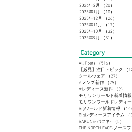
2026年2月
（20）
20件の
2026年1月
（10）
10件の
2025年12月
（26）
26件の
メンズスーツ
メンズフォーマル
2025年11月
（17）
17件の
2025年10月
（32）
32件の
2025年9月
（31）
31件の
ルートスーツ
セレモニースーツ
Category
All Posts
（516）
516件の
【必見】注目トピック
（1
クールウェア
（27）
27件
⭐メンズ新作
（29）
29件
⭐レディース新作
（9）
9
モリワンワールド新着情報
Bigワールド新着情報
（14
Bigレディースアイテム
（
BAKUNE-バクネ-
（5）
5
THE NORTH FACE-ノース