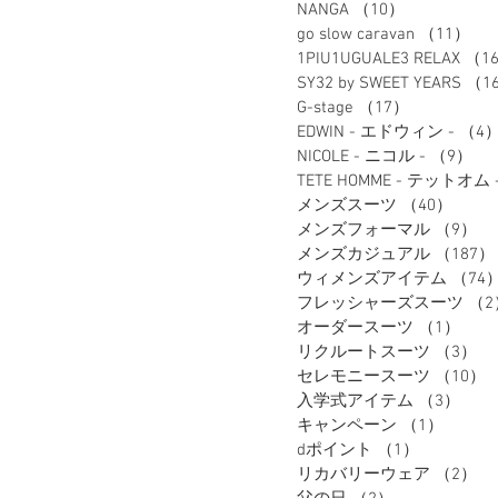
NANGA
（10）
10件の記事
go slow caravan
（11）
1
1PIU1UGUALE3 RELAX
（1
SY32 by SWEET YEARS
（1
G-stage
（17）
17件の記事
EDWIN - エドウィン -
（4
NICOLE - ニコル -
（9）
9
TETE HOMME - テットオム 
メンズスーツ
（40）
40件
メンズフォーマル
（9）
9
メンズカジュアル
（187）
ウィメンズアイテム
（74
フレッシャーズスーツ
（2
オーダースーツ
（1）
1件
リクルートスーツ
（3）
3
セレモニースーツ
（10）
入学式アイテム
（3）
3件
キャンペーン
（1）
1件の
dポイント
（1）
1件の記事
リカバリーウェア
（2）
2