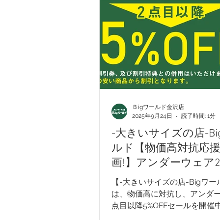
G-stage
EDWIN - エドウィン
メンズカジュアル
ウィメンズ
Ｂigワールド金沢店
入学式アイテム
キャンペーン
2025年9月24日
読了時間: 1分
-大きいサイズの店-Bi
ルド【物価高対抗応
画!】アンダーウェア
降5%OFFセール!
【-大きいサイズの店-Bigワ
は、物価高に対抗し、アンダー
点目以降5%OFFセールを開催