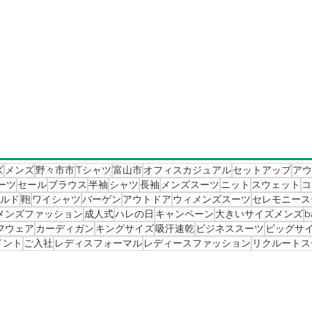
ズ
メンズ
野々市市
Tシャツ
富山市
オフィスカジュアル
セットアップ
アウ
ーツ
セール
ブラウス
半袖
シャツ
長袖
メンズスーツ
ニット
スウェット
コ
ールド
鞄
ワイシャツ
バーゲン
アウトドア
ウィメンズスーツ
セレモニース
メンズファッション
成人式
ハレの日
キャンペーン
大きいサイズメンズ
b
フウェア
カーディガン
キングサイズ
吸汗速乾
ビジネススーツ
ビッグサ
イント
ご入社
レディスフォーマル
レディースファッション
リクルートス