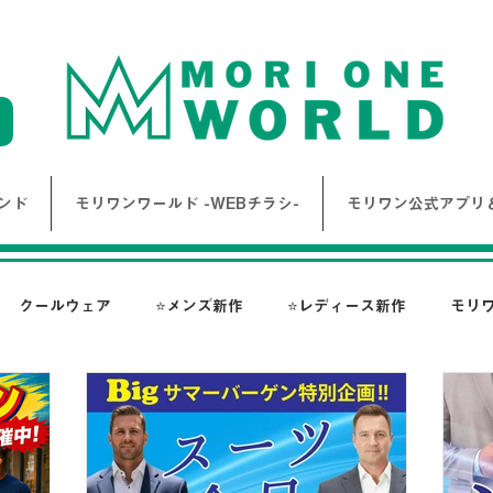
ンド
モリワンワールド -WEBチラシ-
モリワン公式アプリ＆
クールウェア
⭐メンズ新作
⭐レディース新作
モリ
報
Bigワールド新着情報
Bigレディースアイテム
BAK
ス-
NANGA
go slow caravan
1PIU1UGUALE3 RE