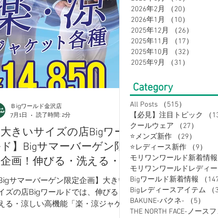
2026年2月
（20）
20件の
2026年1月
（10）
10件の
2025年12月
（26）
26件の
メンズスーツ
メンズフォーマル
2025年11月
（17）
17件の
2025年10月
（32）
32件の
2025年9月
（31）
31件の
ルートスーツ
セレモニースーツ
Category
All Posts
（515）
515件の
Ｂigワールド金沢店
【必見】注目トピック
（1
7月1日
読了時間: 2分
クールウェア
（27）
27件
大きいサイズの店Bigワー
⭐メンズ新作
（29）
29件
ド】Bigサマーバーゲン限
⭐レディース新作
（9）
9
モリワンワールド新着情報
定企画！伸びる・洗える・涼
しい「楽・涼ジャケット」
Bigワールド新着情報
（14
Bigサマーバーゲン限定企画】大きい
14,850円（税込）～
Bigレディースアイテム
（
イズの店Bigワールドでは、伸びる・
BAKUNE-バクネ-
（5）
5
える・涼しい高機能「楽・涼ジャケッ
THE NORTH FACE-ノース
」が14,850円（税込）～。夏の通勤や