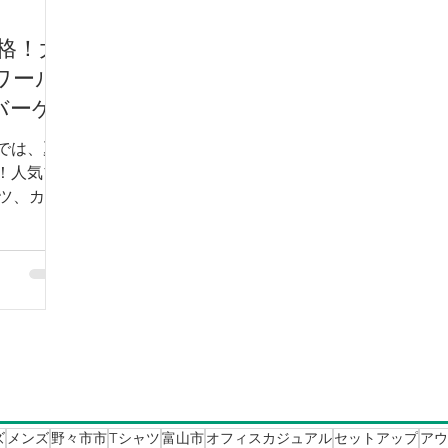
価格！大
ワール
バーゲ
ドでは、夏
中！人気ブ
ツ、カジ
OFFの特
ます。さら
ル・ジャケ
。大きいサ
サイズ展開
・レディー
案。この機
へご来店く
ズ
メンズ
野々市市
Tシャツ
富山市
オフィスカジュアル
セットアップ
アウ