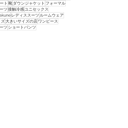
ート
靴
ダウンジャケット
フォーマル
ーツ
接触冷感
ユニセックス
akune
レディススーツ
ルームウェア
イズ
大きいサイズの店
ワンピース
ーツ
ショートパンツ