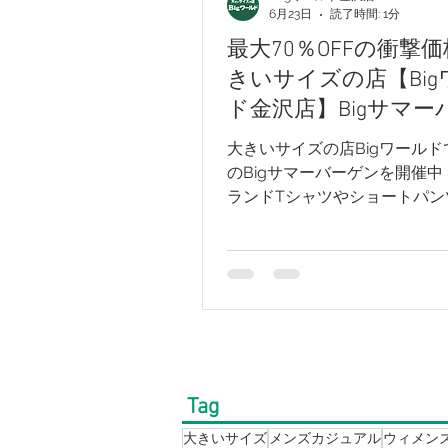
6月23日
読了時間: 1分
最大70％OFFの衝撃
きいサイズの店【Big
ド金沢店】Bigサマー
ン開催!!
大きいサイズの店Bigワール
のBigサマーバーゲンを開催
ランドTシャツやショートパン
ュアルシャツが10％～最大70％
別価格でお買い求めいただけ
に、スーツ・礼服・フォーマ
ットも50％OFFと大変お買得
イズ専門店ならではの豊富な
で、夏のメンズファッション
スファッションをお得にご提
会にぜひBigワールド金沢店
Tag
だ大きい！
大きいサイズ
メンズカジュアル
ウィメン