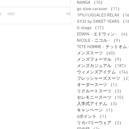
NANGA
（10）
10件の記事
ジネスシーンを快適にする、おすすめ
go slow caravan
（11）
1
大きいサイズジャケットをお得にご用
1PIU1UGUALE3 RELAX
（1
しています。
SY32 by SWEET YEARS
（1
G-stage
（17）
17件の記事
EDWIN - エドウィン -
（4
NICOLE - ニコル -
（9）
9
TETE HOMME - テットオム 
メンズスーツ
（40）
40件
メンズフォーマル
（9）
9
メンズカジュアル
（187）
ウィメンズアイテム
（74
フレッシャーズスーツ
（2
オーダースーツ
（1）
1件
リクルートスーツ
（3）
3
セレモニースーツ
（10）
入学式アイテム
（3）
3件
キャンペーン
（1）
1件の
dポイント
（1）
1件の記事
リカバリーウェア
（2）
2