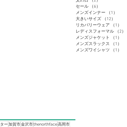
父の日
（2）
2件の記事
セール
（6）
6件の記事
メンズインナー
（1）
1件
大きいサイズ
（12）
12件
リカバリーウェア
（1）
1
レディスフォーマル
（2）
メンズジャケット
（1）
1
メンズスラックス
（1）
1
メンズワイシャツ
（1）
1
ター
加賀市
金沢市
thenorthface
高岡市