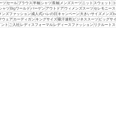
ーツ
セール
ブラウス
半袖
シャツ
長袖
メンズスーツ
ニット
スウェット
コ
シャツ
Bigワールド
バーゲン
アウトドア
ウィメンズスーツ
セレモニース
メンズファッション
成人式
ハレの日
キャンペーン
大きいサイズメンズ
b
フウェア
カーディガン
キングサイズ
吸汗速乾
ビジネススーツ
ビッグサ
イント
ご入社
レディスフォーマル
レディースファッション
リクルートス