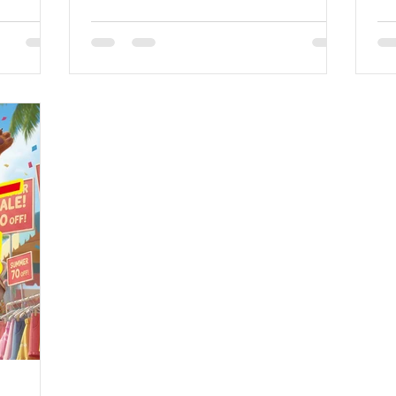
ど、夏を快
で、大きいサイズのスーツが20％～最大
ビ
ペシャルバ
50％OFF。ビジネスからフォーマルま
の
す。
で、お得に揃えるなら今がチャンスで
意
す！