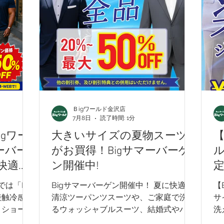
 -
NICOLE - ニコル -
TETE HOMME - テットオム -
アイテム
フレッシャーズスーツ
オーダースーツ
リク
Ｂigワールド金沢店
dポイント
リカバリーウェア
7月8日
読了時間: 1分
gワー
大きいサイズの夏物スーツ
【
ーバー
がお買得！Bigサマーバーゲ
ル
快適
ン開催中!
パンツ
は「Big
Bigサマーバーゲン開催中！ 夏に快適な
【
買得
が
接触冷感・
清涼ツーパンツスーツや、ご家庭で洗え
サ
きショート
るウォッシャブルスーツ、結婚式やパー
洗
半袖ブラウ
ティーに最適なスリーピーススーツま
ト