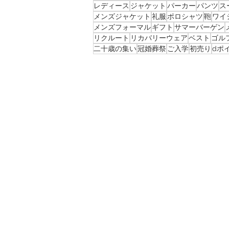
レディース
ジャケット
パーカー
パンツ
ス
メンズジャケット
礼服
ポロシャツ
鞄
ワイ
メンズフォーマル
ギフト
サマーバーゲン
リクルート
リカバリーウェア
ベスト
ゴル
二十歳の集い
冠婚葬祭
ご入学
初売り
dポ