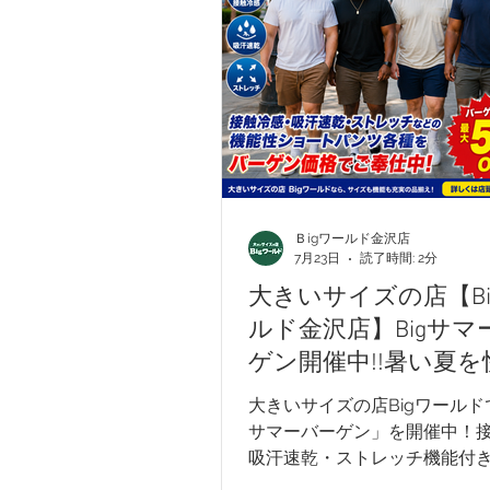
G-stage
EDWIN - エドウィン
メンズカジュアル
ウィメンズ
Ｂigワールド金沢店
入学式アイテム
キャンペーン
7月23日
読了時間: 2分
大きいサイズの店【Bi
ルド金沢店】Bigサマ
ゲン開催中!!暑い夏を
に！機能性ショート
大きいサイズの店Bigワールドで
や涼感アイテムがお
サマーバーゲン」を開催中！
吸汗速乾・ストレッチ機能付
パンツをはじめ、レディース