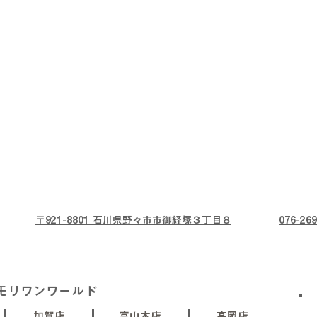
〒921-8801 石川県野々市市御経塚３丁目８
076-269
モリワンワールド
加賀店
富山本店
高岡店