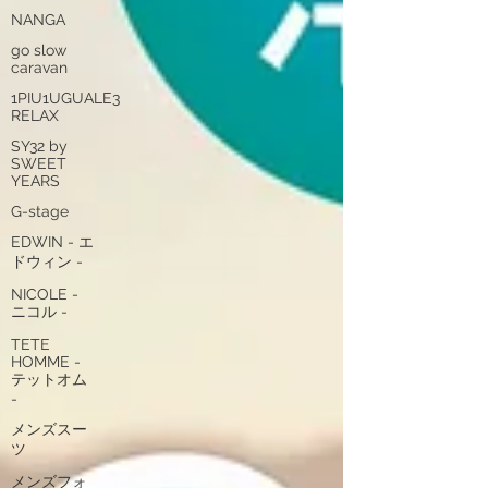
NANGA
go slow
caravan
1PIU1UGUALE3
RELAX
SY32 by
SWEET
YEARS
G-stage
EDWIN - エ
ドウィン -
NICOLE -
ニコル -
TETE
HOMME -
テットオム
-
メンズスー
ツ
メンズフォ