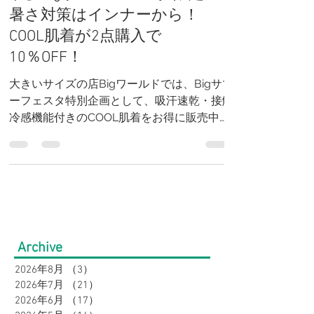
ド】Bigサマーフェスタ限定！
暑さ対策はインナーから！
COOL肌着が2点購入で
10％OFF！
大きいサイズの店Bigワールドでは、Bigサマ
ーフェスタ特別企画として、吸汗速乾・接触
冷感機能付きのCOOL肌着をお得に販売中。
税込1,320円の人気インナーが2点以上のお買
い上げで10％OFFになる期間限定キャンペー
ンです。汗ばむ夏を快適に過ごせる冷感イン
ナーをお探しの方は、この機会にぜひご利用
ください。大きいサイズも豊富に取り揃えて
います。
Archive
2026年8月
（3）
3件の記事
2026年7月
（21）
21件の記事