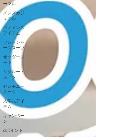
ーマル
メンズカジ
ュアル
ウィメンズ
アイテム
フレッシャ
ーズスーツ
オーダース
ーツ
リクルート
スーツ
セレモニー
スーツ
入学式アイ
テム
キャンペー
ン
dポイント