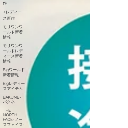
作
⭐レディー
ス新作
モリワンワ
ールド新着
情報
モリワンワ
ールドレデ
ィース新着
情報
Bigワールド
新着情報
Bigレディー
スアイテム
BAKUNE-
バクネ-
THE
NORTH
FACE-ノー
スフェイス-