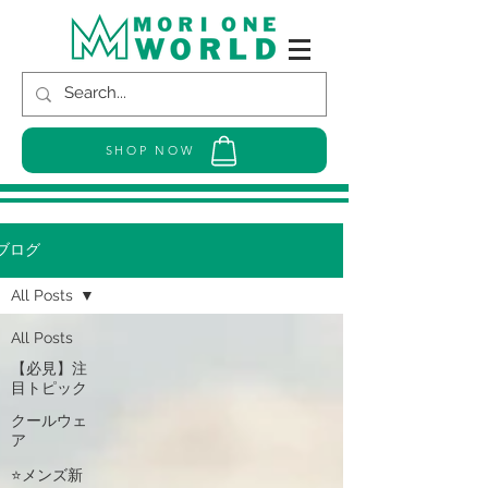
SHOP NOW
ブログ
All Posts
All Posts
【必見】注
目トピック
クールウェ
ア
⭐メンズ新