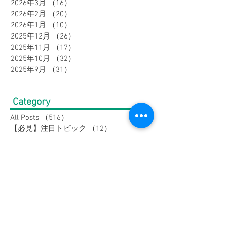
2026年6月
（17）
17件の記事
2026年5月
（16）
16件の記事
2026年4月
（16）
16件の記事
2026年3月
（16）
16件の記事
2026年2月
（20）
20件の記事
2026年1月
（10）
10件の記事
2025年12月
（26）
26件の記事
2025年11月
（17）
17件の記事
2025年10月
（32）
32件の記事
2025年9月
（31）
31件の記事
Category
All Posts
（516）
516件の記事
【必見】注目トピック
（12）
12件の記事
クールウェア
（27）
27件の記事
⭐メンズ新作
（29）
29件の記事
⭐レディース新作
（9）
9件の記事
モリワンワールド新着情報
（220）
220件の記事
モリワンワールドレディース新着情報
（80）