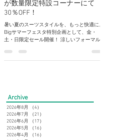
画！好評につき、企画継続！涼
しいフォーマル・涼しいスーツ
が数量限定特設コーナーにて
30％OFF！
暑い夏のスーツスタイルを、もっと快適に。
Bigサマーフェスタ特別企画として、金・
土・日限定セール開催！ 涼しいフォーマル
＆涼しいスーツが、数量限定特設コーナーに
て30％OFF！ 通気性抜群の軽量素材で、冠
婚葬祭からビジネスまで爽やかに着こなせま
す。人気商品はなくなり次第終了！ぜひお早
めにご来店ください！
Archive
2026年8月
（4）
4件の記事
2026年7月
（21）
21件の記事