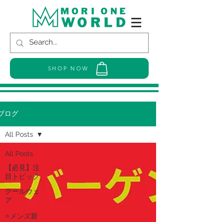
SHOP NOW
ブログ
All Posts
All Posts
【必見】注
目トピック
クールウェ
ア
⭐メンズ新