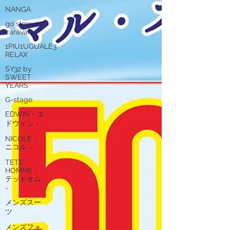
NANGA
go slow
caravan
1PIU1UGUALE3
RELAX
SY32 by
SWEET
YEARS
G-stage
EDWIN - エ
ドウィン -
NICOLE -
ニコル -
TETE
HOMME -
テットオム
-
メンズスー
ツ
メンズフォ