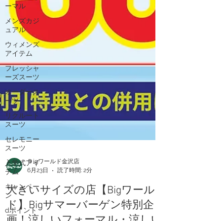
ーマル
メンズカジ
ュアル
ウィメンズ
アイテム
フレッシャ
ーズスーツ
オーダース
ーツ
リクルート
スーツ
セレモニー
スーツ
入学式アイ
テム
Ｂigワールド金沢店
キャンペー
6月23日
読了時間: 2分
ン
大きいサイズの店【Bigワール
dポイント