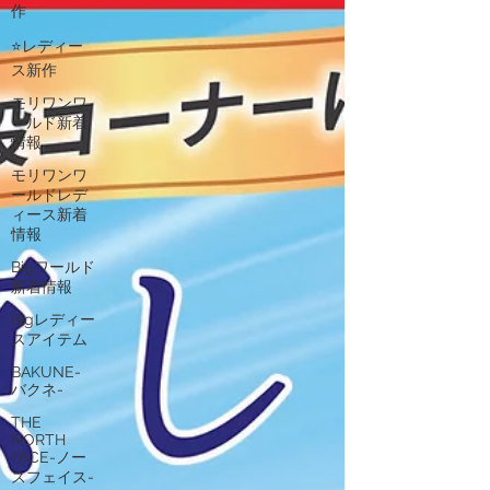
作
⭐レディー
ス新作
モリワンワ
ールド新着
情報
モリワンワ
ールドレデ
ィース新着
情報
Bigワールド
新着情報
Bigレディー
スアイテム
BAKUNE-
バクネ-
THE
NORTH
FACE-ノー
スフェイス-