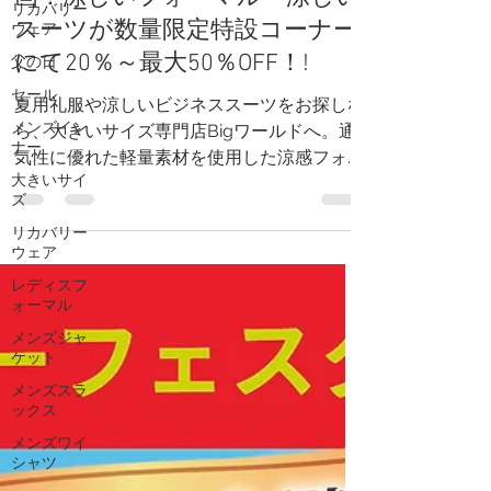
ド】Bigサマーバーゲン特別企
リカバリー
画！涼しいフォーマル・涼しい
ウェア
スーツが数量限定特設コーナー
父の日
にて20％～最大50％OFF！!
セール
メンズイン
夏用礼服や涼しいビジネススーツをお探しな
ナー
ら、大きいサイズ専門店Bigワールドへ。通
大きいサイ
気性に優れた軽量素材を使用した涼感フォー
ズ
マル・涼感スーツを、Bigサマーバーゲン特
リカバリー
別企画として20％～最大50％OFFでご提供
ウェア
中です。ウォッシャブル仕様やアジャスター
レディスフ
パンツ、2パンツスーツなど、暑い季節を快
ォーマル
適に過ごせる機能も充実。冠婚葬祭や通勤、
メンズジャ
出張など幅広いシーンで活躍します。大きい
ケット
サイズの夏用スーツ・礼服をお得に購入でき
メンズスラ
るこの機会をお見逃しなく。数量限定のため
ックス
お早めにご来店ください。
メンズワイ
シャツ