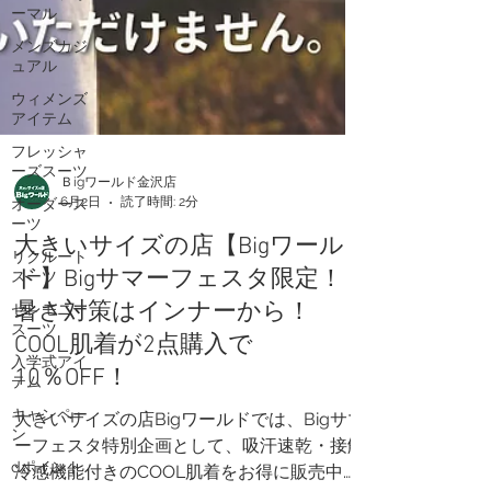
ーマル
メンズカジ
ュアル
ウィメンズ
アイテム
フレッシャ
ーズスーツ
オーダース
Ｂigワールド金沢店
ーツ
6月2日
読了時間: 2分
リクルート
スーツ
大きいサイズの店【Bigワール
セレモニー
ド】Bigサマーフェスタ限定！
スーツ
暑さ対策はインナーから！
入学式アイ
COOL肌着が2点購入で
テム
10％OFF！
キャンペー
ン
大きいサイズの店Bigワールドでは、Bigサマ
dポイント
ーフェスタ特別企画として、吸汗速乾・接触