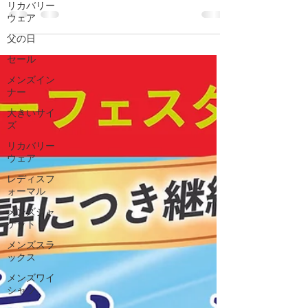
リカバリー
冷感機能付きのCOOL肌着をお得に販売中。
ウェア
税込1,320円の人気インナーが2点以上のお買
父の日
い上げで10％OFFになる期間限定キャンペー
ンです。汗ばむ夏を快適に過ごせる冷感イン
セール
ナーをお探しの方は、この機会にぜひご利用
メンズイン
ください。大きいサイズも豊富に取り揃えて
ナー
います。
大きいサイ
ズ
リカバリー
ウェア
レディスフ
ォーマル
メンズジャ
ケット
メンズスラ
ックス
メンズワイ
シャツ