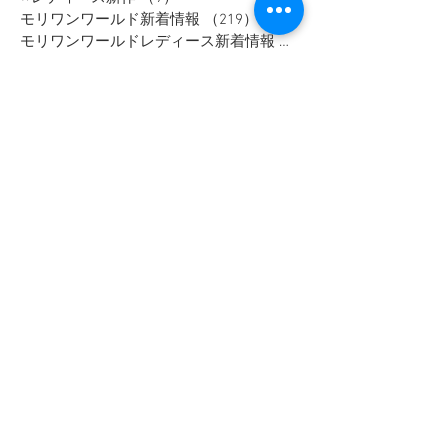
クールウェア
（26）
26件の記事
⭐メンズ新作
（28）
28件の記事
⭐レディース新作
（9）
9件の記事
モリワンワールド新着情報
（219）
219件の記事
モリワンワールドレディース新着情報
（80）
Bigワールド新着情報
（147）
147件の記事
Bigレディースアイテム
（38）
38件の記事
BAKUNE-バクネ-
（5）
5件の記事
THE NORTH FACE-ノースフェイス-
（41）
41件の記事
NANGA
（10）
10件の記事
go slow caravan
（11）
11件の記事
1PIU1UGUALE3 RELAX
（16）
16件の記事
SY32 by SWEET YEARS
（16）
16件の記事
G-stage
（17）
17件の記事
EDWIN - エドウィン -
（4）
4件の記事
NICOLE - ニコル -
（9）
9件の記事
TETE HOMME - テットオム -
（6）
6件の記事
メンズスーツ
（40）
40件の記事
メンズフォーマル
（9）
9件の記事
メンズカジュアル
（186）
186件の記事