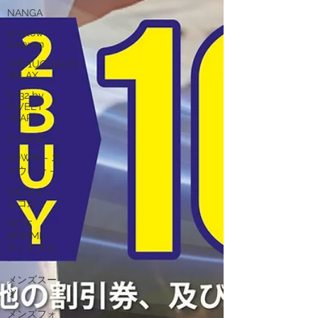
NANGA
go slow
caravan
1PIU1UGUALE3
RELAX
SY32 by
SWEET
YEARS
G-stage
EDWIN - エ
ドウィン -
NICOLE -
ニコル -
TETE
HOMME -
テットオム
-
メンズスー
ツ
メンズフォ