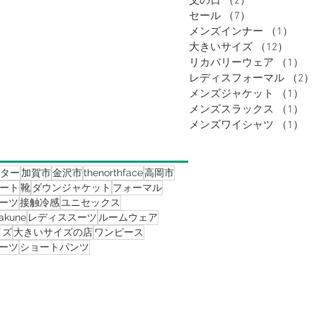
父の日
（2）
2件の記事
セール
（7）
7件の記事
メンズインナー
（1）
1件
大きいサイズ
（12）
12件
リカバリーウェア
（1）
1
レディスフォーマル
（2）
メンズジャケット
（1）
1
メンズスラックス
（1）
1
メンズワイシャツ
（1）
1
ター
加賀市
金沢市
thenorthface
高岡市
ート
靴
ダウンジャケット
フォーマル
ーツ
接触冷感
ユニセックス
akune
レディススーツ
ルームウェア
イズ
大きいサイズの店
ワンピース
ーツ
ショートパンツ