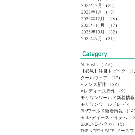
2026年2月
（20）
20件の
2026年1月
（10）
10件の
2025年12月
（26）
26件の
メンズスーツ
メンズフォーマル
2025年11月
（17）
17件の
2025年10月
（32）
32件の
2025年9月
（31）
31件の
ルートスーツ
セレモニースーツ
Category
All Posts
（516）
516件の
【必見】注目トピック
（1
クールウェア
（27）
27件
⭐メンズ新作
（29）
29件
⭐レディース新作
（9）
9
モリワンワールド新着情報
Bigワールド新着情報
（14
Bigレディースアイテム
（
BAKUNE-バクネ-
（5）
5
THE NORTH FACE-ノース