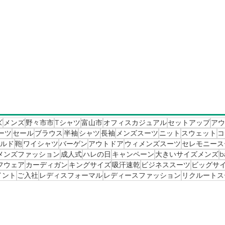
ズ
メンズ
野々市市
Tシャツ
富山市
オフィスカジュアル
セットアップ
アウ
ーツ
セール
ブラウス
半袖
シャツ
長袖
メンズスーツ
ニット
スウェット
コ
ールド
鞄
ワイシャツ
バーゲン
アウトドア
ウィメンズスーツ
セレモニース
メンズファッション
成人式
ハレの日
キャンペーン
大きいサイズメンズ
b
フウェア
カーディガン
キングサイズ
吸汗速乾
ビジネススーツ
ビッグサ
イント
ご入社
レディスフォーマル
レディースファッション
リクルートス