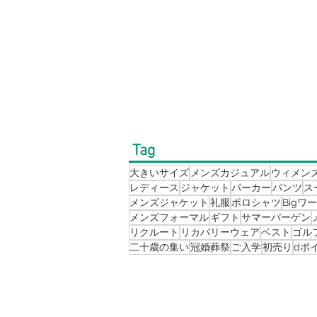
Tag
大きいサイズ
メンズカジュアル
ウィメン
レディース
ジャケット
パーカー
パンツ
ス
メンズジャケット
礼服
ポロシャツ
Bigワ
メンズフォーマル
ギフト
サマーバーゲン
リクルート
リカバリーウェア
ベスト
ゴル
二十歳の集い
冠婚葬祭
ご入学
初売り
dポ