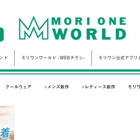
ンド
モリワンワールド -WEBチラシ-
モリワン公式アプリ＆
クールウェア
⭐メンズ新作
⭐レディース新作
モリ
報
Bigワールド新着情報
Bigレディースアイテム
BAK
ス-
NANGA
go slow caravan
1PIU1UGUALE3 RE