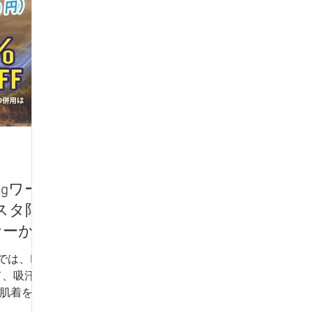
 -
NICOLE - ニコル -
TETE HOMME - テットオム -
アイテム
フレッシャーズスーツ
オーダースーツ
リク
dポイント
リカバリーウェア
gワー
スタ限
ナーか
購入で
は、Big
て、吸汗速
L肌着をお
人気インナ