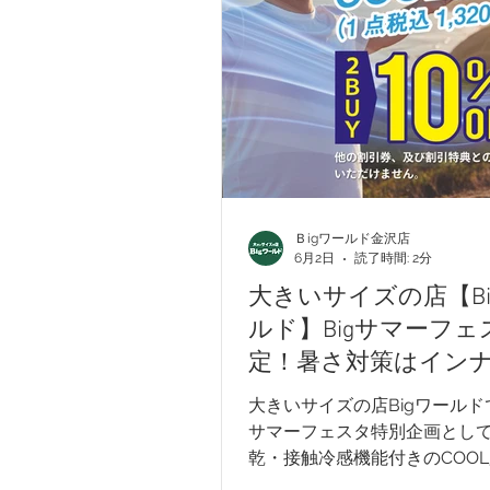
G-stage
EDWIN - エドウィン
メンズカジュアル
ウィメンズ
Ｂigワールド金沢店
入学式アイテム
キャンペーン
6月2日
読了時間: 2分
大きいサイズの店【Bi
ルド】Bigサマーフェ
定！暑さ対策はイン
ら！COOL肌着が2点
大きいサイズの店Bigワールドで
10％OFF！
サマーフェスタ特別企画とし
乾・接触冷感機能付きのCOO
得に販売中。税込1,320円の