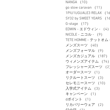
NANGA
（10）
10件の記事
go slow caravan
（11）
1
1PIU1UGUALE3 RELAX
（1
SY32 by SWEET YEARS
（1
G-stage
（17）
17件の記事
EDWIN - エドウィン -
（4
NICOLE - ニコル -
（9）
9
TETE HOMME - テットオム 
メンズスーツ
（40）
40件
メンズフォーマル
（9）
9
メンズカジュアル
（187）
ウィメンズアイテム
（74
フレッシャーズスーツ
（2
オーダースーツ
（1）
1件
リクルートスーツ
（3）
3
セレモニースーツ
（10）
入学式アイテム
（3）
3件
キャンペーン
（1）
1件の
dポイント
（1）
1件の記事
リカバリーウェア
（2）
2