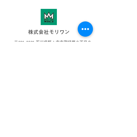
株式会社モリワン
〒921-8801 石川県野々市市御経塚３丁目８
076-269-3001
info@morione.co.j
p
モリワンワールド
金沢本店
金沢近岡店
加賀店
富山本店
高岡店
ビッグワールド