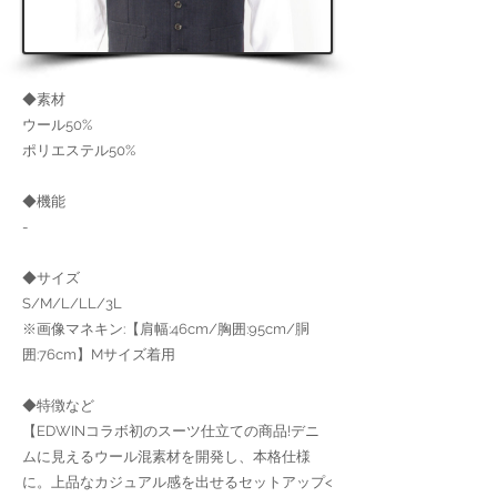
◆素材
ウール50%
ポリエステル50%
◆機能
-
◆サイズ
S/M/L/LL/3L
※画像マネキン:【肩幅:46cm/胸囲:95cm/胴
囲:76cm】Mサイズ着用
◆特徴など
【EDWINコラボ初のスーツ仕立ての商品!デニ
ムに見えるウール混素材を開発し、本格仕様
に。上品なカジュアル感を出せるセットアップ<