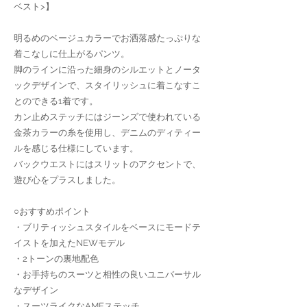
ベスト>】
明るめのベージュカラーでお洒落感たっぷりな
着こなしに仕上がるパンツ。
脚のラインに沿った細身のシルエットとノータ
ックデザインで、スタイリッシュに着こなすこ
とのできる1着です。
カン止めステッチにはジーンズで使われている
金茶カラーの糸を使用し、デニムのディティー
ルを感じる仕様にしています。
バックウエストにはスリットのアクセントで、
遊び心をプラスしました。
○おすすめポイント
・ブリティッシュスタイルをベースにモードテ
イストを加えたNEWモデル
・2トーンの裏地配色
・お手持ちのスーツと相性の良いユニバーサル
なデザイン
・スーツライクなAMFステッチ