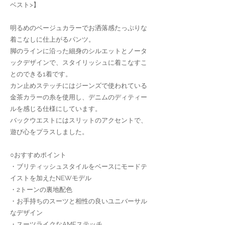
ベスト>】
明るめのベージュカラーでお洒落感たっぷりな
着こなしに仕上がるパンツ。
脚のラインに沿った細身のシルエットとノータ
ックデザインで、スタイリッシュに着こなすこ
とのできる1着です。
カン止めステッチにはジーンズで使われている
金茶カラーの糸を使用し、デニムのディティー
ルを感じる仕様にしています。
バックウエストにはスリットのアクセントで、
遊び心をプラスしました。
○おすすめポイント
・ブリティッシュスタイルをベースにモードテ
イストを加えたNEWモデル
・2トーンの裏地配色
・お手持ちのスーツと相性の良いユニバーサル
なデザイン
・スーツライクなAMFステッチ