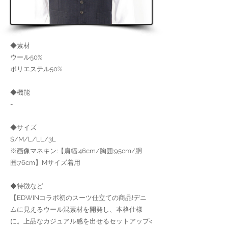
◆素材
ウール50%
ポリエステル50%
◆機能
-
◆サイズ
S/M/L/LL/3L
※画像マネキン:【肩幅:46cm/胸囲:95cm/胴
囲:76cm】Mサイズ着用
◆特徴など
【EDWINコラボ初のスーツ仕立ての商品!デニ
ムに見えるウール混素材を開発し、本格仕様
に。上品なカジュアル感を出せるセットアップ<