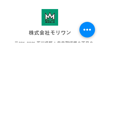
株式会社モリワン
〒921-8801 石川県野々市市御経塚３丁目８
076-269-3001
info@morione.co.j
p
モリワンワールド
金沢本店
金沢近岡店
加賀店
富山本店
高岡店
ビッグワールド