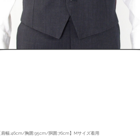
幅:46cm/胸囲:95cm/胴囲:76cm】Mサイズ着用