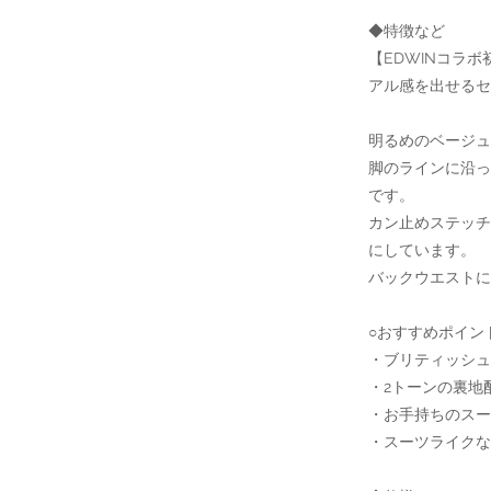
◆特徴など
【EDWINコラ
アル感を出せるセ
明るめのベージュ
脚のラインに沿っ
です。
カン止めステッ
にしています。
バックウエストに
○おすすめポイン
・ブリティッシュ
・2トーンの裏地
・お手持ちのスー
・スーツライクな