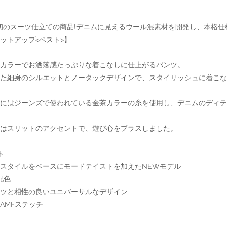
ボ初のスーツ仕立ての商品!デニムに見えるウール混素材を開発し、本格
ットアップ<ベスト>】
カラーでお洒落感たっぷりな着こなしに仕上がるパンツ。
た細身のシルエットとノータックデザインで、スタイリッシュに着こな
チにはジーンズで使われている金茶カラーの糸を使用し、デニムのディテ
はスリットのアクセントで、遊び心をプラスしました。
ト
スタイルをベースにモードテイストを加えたNEWモデル
配色
ツと相性の良いユニバーサルなデザイン
AMFステッチ