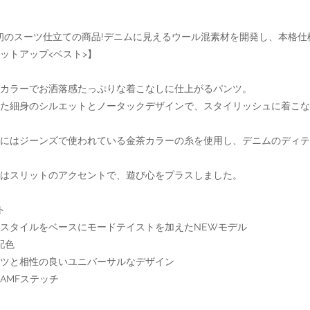
ボ初のスーツ仕立ての商品!デニムに見えるウール混素材を開発し、本格
ットアップ<ベスト>】
カラーでお洒落感たっぷりな着こなしに仕上がるパンツ。
た細身のシルエットとノータックデザインで、スタイリッシュに着こな
チにはジーンズで使われている金茶カラーの糸を使用し、デニムのディテ
はスリットのアクセントで、遊び心をプラスしました。
ト
スタイルをベースにモードテイストを加えたNEWモデル
配色
ツと相性の良いユニバーサルなデザイン
AMFステッチ