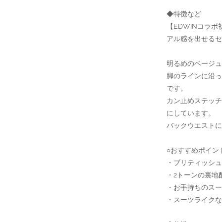
◆特徴など
【EDWINコラ
アル感を出せるセ
明るめのベージュ
脚のラインに沿っ
です。
カン止めステッ
にしています。
バックウエストに
○おすすめポイン
・ブリティッシュ
・2トーンの裏地
・お手持ちのスー
・スーツライクな