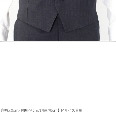
幅:46cm/胸囲:95cm/胴囲:76cm】Mサイズ着用