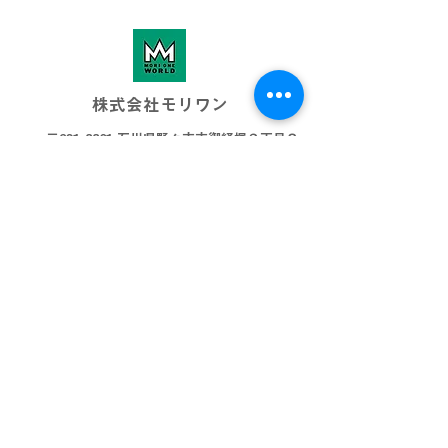
株式会社モリワン
〒921-8801 石川県野々市市御経塚３丁目８
076-269-3001
info@morione.co.j
p
モリワンワールド
金沢本店
金沢近岡店
加賀店
富山本店
高岡店
ビッグワールド