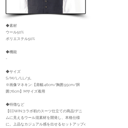
◆素材
ウール50%
ポリエステル50%
◆機能
-
◆サイズ
S/M/L/LL/3L
※画像マネキン:【肩幅:46cm/胸囲:95cm/胴
囲:76cm】Mサイズ着用
◆特徴など
【EDWINコラボ初のスーツ仕立ての商品!デニ
ムに見えるウール混素材を開発し、本格仕様
に。上品なカジュアル感を出せるセットアップ<