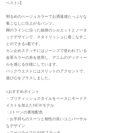
ベスト>】
明るめのベージュカラーでお洒落感たっぷりな
着こなしに仕上がるパンツ。
脚のラインに沿った細身のシルエットとノータ
ックデザインで、スタイリッシュに着こなすこ
とのできる1着です。
カン止めステッチにはジーンズで使われている
金茶カラーの糸を使用し、デニムのディティー
ルを感じる仕様にしています。
バックウエストにはスリットのアクセントで、
遊び心をプラスしました。
○おすすめポイント
・ブリティッシュスタイルをベースにモードテ
イストを加えたNEWモデル
・2トーンの裏地配色
・お手持ちのスーツと相性の良いユニバーサル
なデザイン
・スーツライクなAMFステッチ