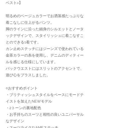
ベスト>】
明るめのベージュカラーでお洒落感たっぷりな
着こなしに仕上がるパンツ。
脚のラインに沿った細身のシルエットとノータ
ックデザインで、スタイリッシュに着こなすこ
とのできる1着です。
カン止めステッチにはジーンズで使われている
金茶カラーの糸を使用し、デニムのディティー
ルを感じる仕様にしています。
バックウエストにはスリットのアクセントで、
遊び心をプラスしました。
○おすすめポイント
・ブリティッシュスタイルをベースにモードテ
イストを加えたNEWモデル
・2トーンの裏地配色
・お手持ちのスーツと相性の良いユニバーサル
なデザイン
・スーツライクなAMFステッチ