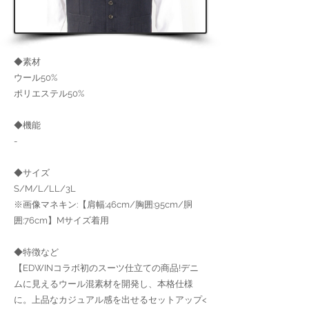
◆素材
ウール50%
ポリエステル50%
◆機能
-
◆サイズ
S/M/L/LL/3L
※画像マネキン:【肩幅:46cm/胸囲:95cm/胴
囲:76cm】Mサイズ着用
◆特徴など
【EDWINコラボ初のスーツ仕立ての商品!デニ
ムに見えるウール混素材を開発し、本格仕様
に。上品なカジュアル感を出せるセットアップ<