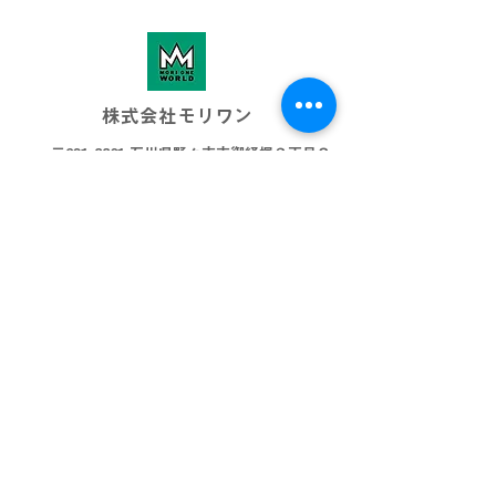
株式会社モリワン
〒921-8801 石川県野々市市御経塚３丁目８
076-269-3001
info@morione.co.j
p
モリワンワールド
金沢本店
金沢近岡店
加賀店
富山本店
高岡店
ビッグワールド