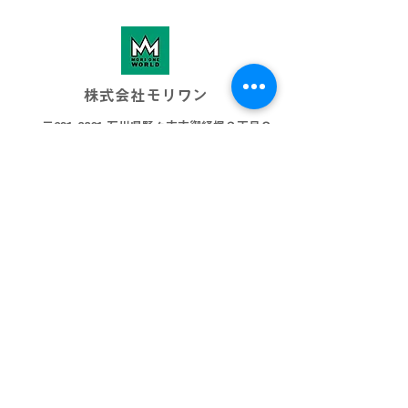
株式会社モリワン
〒921-8801 石川県野々市市御経塚３丁目８
076-269-3001
info@morione.co.j
p
モリワンワールド
金沢本店
金沢近岡店
加賀店
富山本店
高岡店
ビッグワールド