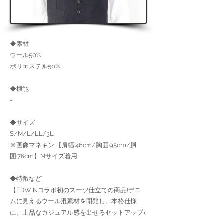
◆素材
ウール50%
ポリエステル50%
◆機能
-
◆サイズ
S/M/L/LL/3L
※画像マネキン:【肩幅:46cm/胸囲:95cm/胴
囲:76cm】Mサイズ着用
◆特徴など
【EDWINコラボ初のスーツ仕立ての商品!デニ
ムに見えるウール混素材を開発し、本格仕様
に。上品なカジュアル感を出せるセットアップ<