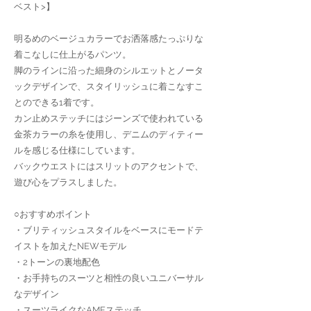
ベスト>】
明るめのベージュカラーでお洒落感たっぷりな
着こなしに仕上がるパンツ。
脚のラインに沿った細身のシルエットとノータ
ックデザインで、スタイリッシュに着こなすこ
とのできる1着です。
カン止めステッチにはジーンズで使われている
金茶カラーの糸を使用し、デニムのディティー
ルを感じる仕様にしています。
バックウエストにはスリットのアクセントで、
遊び心をプラスしました。
○おすすめポイント
・ブリティッシュスタイルをベースにモードテ
イストを加えたNEWモデル
・2トーンの裏地配色
・お手持ちのスーツと相性の良いユニバーサル
なデザイン
・スーツライクなAMFステッチ