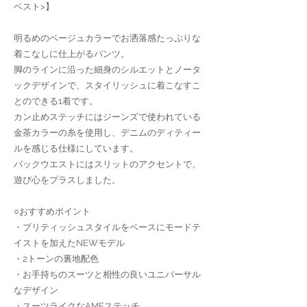
ベスト>】
明るめのベージュカラーでお洒落感たっぷりな
着こなしに仕上がるパンツ。
脚のラインに沿った細身のシルエットとノータ
ックデザインで、スタイリッシュに着こなすこ
とのできる1着です。
カン止めステッチにはジーンズで使われている
金茶カラーの糸を使用し、デニムのディティー
ルを感じる仕様にしています。
バックウエストにはスリットのアクセントで、
遊び心をプラスしました。
○おすすめポイント
・ブリティッシュスタイルをベースにモードテ
イストを加えたNEWモデル
・2トーンの裏地配色
・お手持ちのスーツと相性の良いユニバーサル
なデザイン
・スーツライクなAMFステッチ