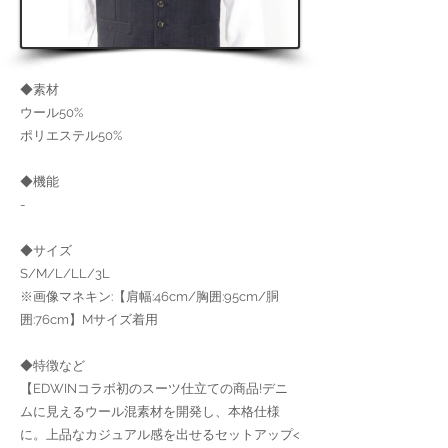
◆素材
ウール50%
ポリエステル50%
◆機能
-
◆サイズ
S/M/L/LL/3L
※画像マネキン:【肩幅:46cm/胸囲:95cm/胴
囲:76cm】Mサイズ着用
◆特徴など
【EDWINコラボ初のスーツ仕立ての商品!デニ
ムに見えるウール混素材を開発し、本格仕様
に。上品なカジュアル感を出せるセットアップ<