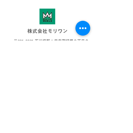
株式会社モリワン
〒921-8801 石川県野々市市御経塚３丁目８
076-269-3001
info@morione.co.j
p
モリワンワールド
金沢本店
金沢近岡店
加賀店
富山本店
高岡店
ビッグワールド