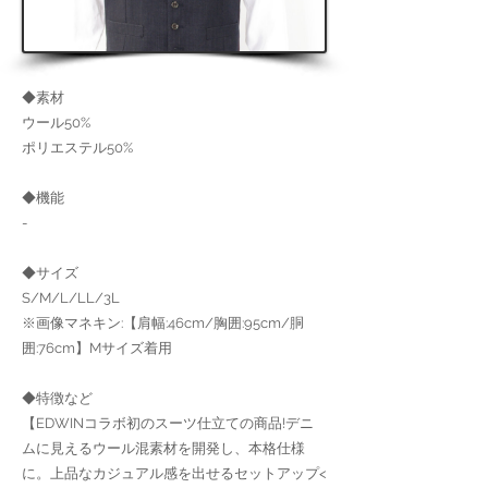
◆素材
ウール50%
ポリエステル50%
◆機能
-
◆サイズ
S/M/L/LL/3L
※画像マネキン:【肩幅:46cm/胸囲:95cm/胴
囲:76cm】Mサイズ着用
◆特徴など
【EDWINコラボ初のスーツ仕立ての商品!デニ
ムに見えるウール混素材を開発し、本格仕様
に。上品なカジュアル感を出せるセットアップ<