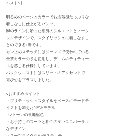
ベスト>】
明るめのベージュカラーでお洒落感たっぷりな
着こなしに仕上がるパンツ。
脚のラインに沿った細身のシルエットとノータ
ックデザインで、スタイリッシュに着こなすこ
とのできる1着です。
カン止めステッチにはジーンズで使われている
金茶カラーの糸を使用し、デニムのディティー
ルを感じる仕様にしています。
バックウエストにはスリットのアクセントで、
遊び心をプラスしました。
○おすすめポイント
・ブリティッシュスタイルをベースにモードテ
イストを加えたNEWモデル
・2トーンの裏地配色
・お手持ちのスーツと相性の良いユニバーサル
なデザイン
・スーツライクなAMFステッチ