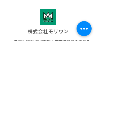
株式会社モリワン
〒921-8801 石川県野々市市御経塚３丁目８
076-269-3001
info@morione.co.j
p
モリワンワールド
金沢本店
金沢近岡店
加賀店
富山本店
高岡店
ビッグワールド