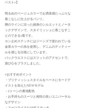
ベスト>】
明るめのベージュカラーでお洒落感たっぷりな
着こなしに仕上がるパンツ。
脚のラインに沿った細身のシルエットとノータ
ックデザインで、スタイリッシュに着こなすこ
とのできる1着です。
カン止めステッチにはジーンズで使われている
金茶カラーの糸を使用し、デニムのディティー
ルを感じる仕様にしています。
バックウエストにはスリットのアクセントで、
遊び心をプラスしました。
○おすすめポイント
・ブリティッシュスタイルをベースにモードテ
イストを加えたNEWモデル
・2トーンの裏地配色
・お手持ちのスーツと相性の良いユニバーサル
なデザイン
・スーツライクなAMFステッチ