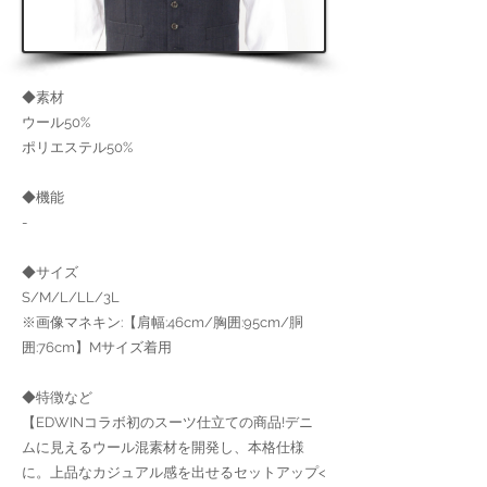
◆素材
ウール50%
ポリエステル50%
◆機能
-
◆サイズ
S/M/L/LL/3L
※画像マネキン:【肩幅:46cm/胸囲:95cm/胴
囲:76cm】Mサイズ着用
◆特徴など
【EDWINコラボ初のスーツ仕立ての商品!デニ
ムに見えるウール混素材を開発し、本格仕様
に。上品なカジュアル感を出せるセットアップ<