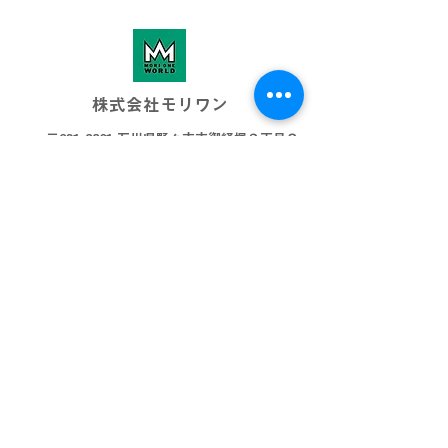
株式会社モリワン
〒921-8801 石川県野々市市御経塚３丁目８
076-269-3001
info@morione.co.j
p
モリワンワールド
金沢本店
金沢近岡店
加賀店
富山本店
高岡店
ビッグワールド