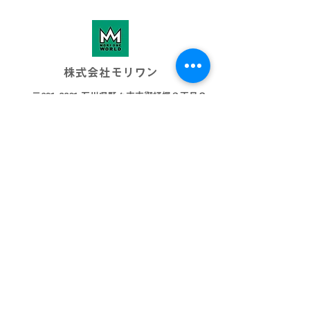
株式会社モリワン
〒921-8801 石川県野々市市御経塚３丁目８
076-269-3001
info@morione.co.j
p
モリワンワールド
金沢本店
金沢近岡店
加賀店
富山本店
高岡店
ビッグワールド