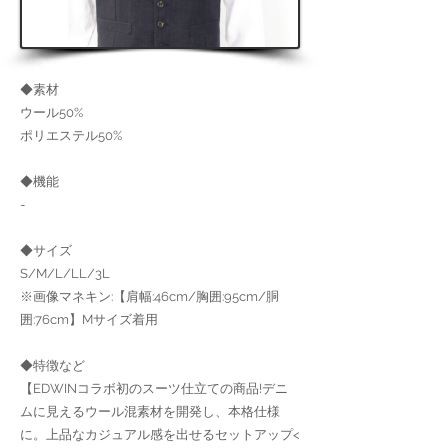
◆素材
ウール50%
ポリエステル50%
◆機能
-
◆サイズ
S/M/L/LL/3L
※画像マネキン:【肩幅:46cm/胸囲:95cm/胴
囲:76cm】Mサイズ着用
◆特徴など
【EDWINコラボ初のスーツ仕立ての商品!デニ
ムに見えるウール混素材を開発し、本格仕様
に。上品なカジュアル感を出せるセットアップ<