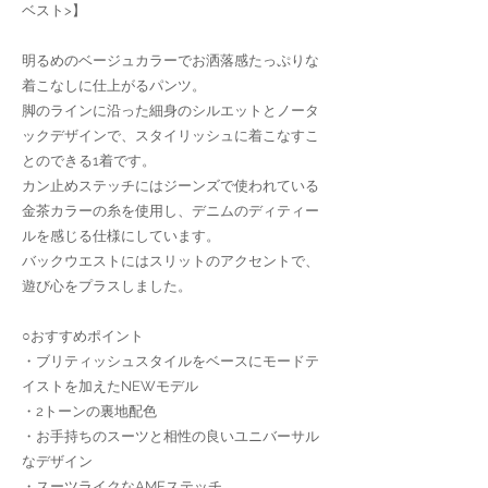
ベスト>】
明るめのベージュカラーでお洒落感たっぷりな
着こなしに仕上がるパンツ。
脚のラインに沿った細身のシルエットとノータ
ックデザインで、スタイリッシュに着こなすこ
とのできる1着です。
カン止めステッチにはジーンズで使われている
金茶カラーの糸を使用し、デニムのディティー
ルを感じる仕様にしています。
バックウエストにはスリットのアクセントで、
遊び心をプラスしました。
○おすすめポイント
・ブリティッシュスタイルをベースにモードテ
イストを加えたNEWモデル
・2トーンの裏地配色
・お手持ちのスーツと相性の良いユニバーサル
なデザイン
・スーツライクなAMFステッチ