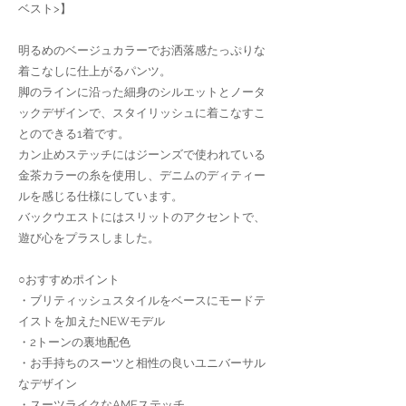
ベスト>】
明るめのベージュカラーでお洒落感たっぷりな
着こなしに仕上がるパンツ。
脚のラインに沿った細身のシルエットとノータ
ックデザインで、スタイリッシュに着こなすこ
とのできる1着です。
カン止めステッチにはジーンズで使われている
金茶カラーの糸を使用し、デニムのディティー
ルを感じる仕様にしています。
バックウエストにはスリットのアクセントで、
遊び心をプラスしました。
○おすすめポイント
・ブリティッシュスタイルをベースにモードテ
イストを加えたNEWモデル
・2トーンの裏地配色
・お手持ちのスーツと相性の良いユニバーサル
なデザイン
・スーツライクなAMFステッチ