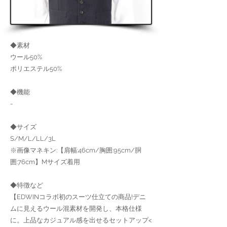
◆素材
ウール50%
ポリエステル50%
◆機能
-
◆サイズ
S/M/L/LL/3L
※画像マネキン:【肩幅:46cm/胸囲:95cm/胴
囲:76cm】Mサイズ着用
◆特徴など
【EDWINコラボ初のスーツ仕立ての商品!デニ
ムに見えるウール混素材を開発し、本格仕様
に。上品なカジュアル感を出せるセットアップ<