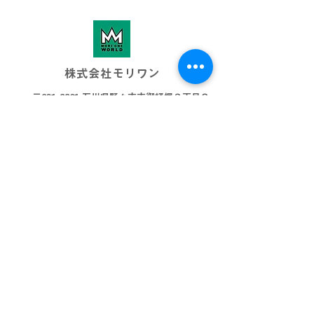
株式会社モリワン
〒921-8801 石川県野々市市御経塚３丁目８
076-269-3001
info@morione.co.j
p
モリワンワールド
金沢本店
金沢近岡店
加賀店
富山本店
高岡店
ビッグワールド