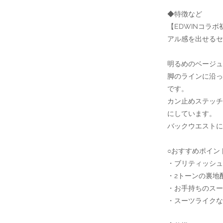
◆特徴など
【EDWINコラ
アル感を出せるセ
明るめのベージュ
脚のラインに沿っ
です。
カン止めステッ
にしています。
バックウエストに
○おすすめポイン
・ブリティッシュ
・2トーンの裏地
・お手持ちのスー
・スーツライクな