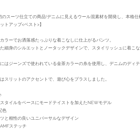
ボ初のスーツ仕立ての商品!デニムに見えるウール混素材を開発し、本格
ットアップ<ベスト>】
カラーでお洒落感たっぷりな着こなしに仕上がるパンツ。
た細身のシルエットとノータックデザインで、スタイリッシュに着こな
チにはジーンズで使われている金茶カラーの糸を使用し、デニムのディテ
はスリットのアクセントで、遊び心をプラスしました。
ト
スタイルをベースにモードテイストを加えたNEWモデル
配色
ツと相性の良いユニバーサルなデザイン
AMFステッチ