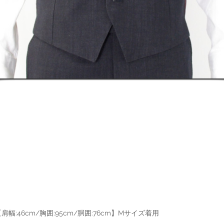
幅:46cm/胸囲:95cm/胴囲:76cm】Mサイズ着用