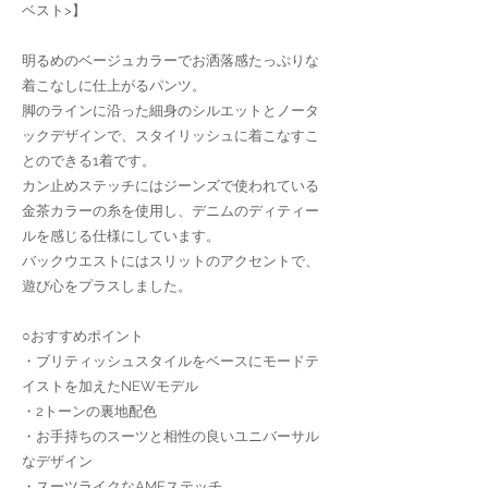
ベスト>】
明るめのベージュカラーでお洒落感たっぷりな
着こなしに仕上がるパンツ。
脚のラインに沿った細身のシルエットとノータ
ックデザインで、スタイリッシュに着こなすこ
とのできる1着です。
カン止めステッチにはジーンズで使われている
金茶カラーの糸を使用し、デニムのディティー
ルを感じる仕様にしています。
バックウエストにはスリットのアクセントで、
遊び心をプラスしました。
○おすすめポイント
・ブリティッシュスタイルをベースにモードテ
イストを加えたNEWモデル
・2トーンの裏地配色
・お手持ちのスーツと相性の良いユニバーサル
なデザイン
・スーツライクなAMFステッチ