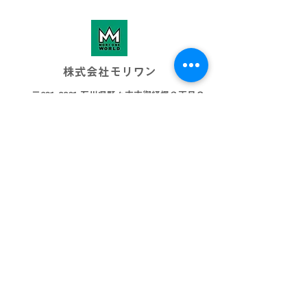
株式会社モリワン
〒921-8801 石川県野々市市御経塚３丁目８
076-269-3001
info@morione.co.j
p
モリワンワールド
金沢本店
金沢近岡店
加賀店
富山本店
高岡店
ビッグワールド