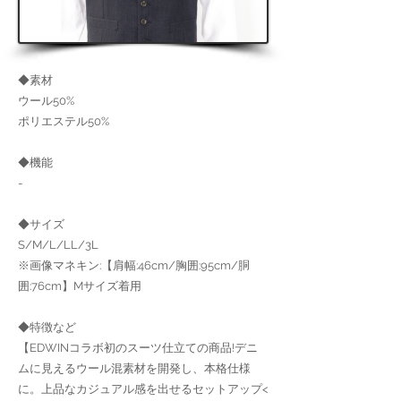
◆素材
ウール50%
ポリエステル50%
◆機能
-
◆サイズ
S/M/L/LL/3L
※画像マネキン:【肩幅:46cm/胸囲:95cm/胴
囲:76cm】Mサイズ着用
◆特徴など
【EDWINコラボ初のスーツ仕立ての商品!デニ
ムに見えるウール混素材を開発し、本格仕様
に。上品なカジュアル感を出せるセットアップ<