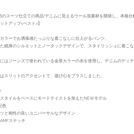
ボ初のスーツ仕立ての商品!デニムに見えるウール混素材を開発し、本格
ットアップ<ベスト>】
カラーでお洒落感たっぷりな着こなしに仕上がるパンツ。
た細身のシルエットとノータックデザインで、スタイリッシュに着こな
チにはジーンズで使われている金茶カラーの糸を使用し、デニムのディテ
はスリットのアクセントで、遊び心をプラスしました。
ト
スタイルをベースにモードテイストを加えたNEWモデル
配色
ツと相性の良いユニバーサルなデザイン
AMFステッチ