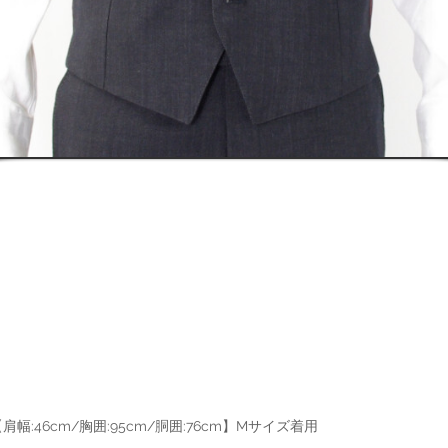
幅:46cm/胸囲:95cm/胴囲:76cm】Mサイズ着用