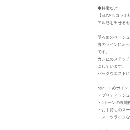
◆特徴など
【EDWINコラ
アル感を出せるセ
明るめのベージュ
脚のラインに沿っ
です。
カン止めステッ
にしています。
バックウエストに
○おすすめポイン
・ブリティッシュ
・2トーンの裏地
・お手持ちのスー
・スーツライクな