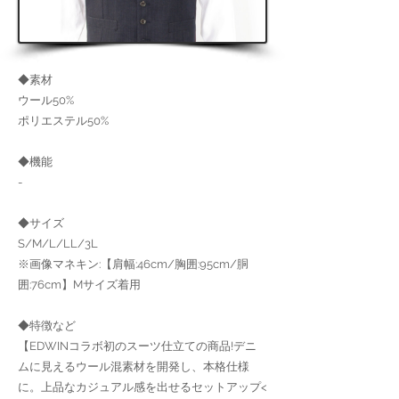
◆素材
ウール50%
ポリエステル50%
◆機能
-
◆サイズ
S/M/L/LL/3L
※画像マネキン:【肩幅:46cm/胸囲:95cm/胴
囲:76cm】Mサイズ着用
◆特徴など
【EDWINコラボ初のスーツ仕立ての商品!デニ
ムに見えるウール混素材を開発し、本格仕様
に。上品なカジュアル感を出せるセットアップ<