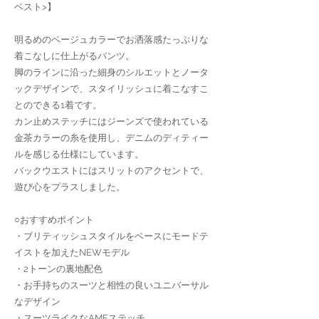
ベスト>】
明るめのベージュカラーでお洒落感たっぷりな
着こなしに仕上がるパンツ。
脚のラインに沿った細身のシルエットとノータ
ックデザインで、スタイリッシュに着こなすこ
とのできる1着です。
カン止めステッチにはジーンズで使われている
金茶カラーの糸を使用し、デニムのディティー
ルを感じる仕様にしています。
バックウエストにはスリットのアクセントで、
遊び心をプラスしました。
○おすすめポイント
・ブリティッシュスタイルをベースにモードテ
イストを加えたNEWモデル
・2トーンの裏地配色
・お手持ちのスーツと相性の良いユニバーサル
なデザイン
・スーツライクなAMFステッチ