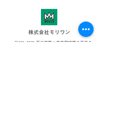
株式会社モリワン
〒921-8801 石川県野々市市御経塚３丁目８
076-269-3001
info@morione.co.j
p
モリワンワールド
金沢本店
金沢近岡店
加賀店
富山本店
高岡店
ビッグワールド