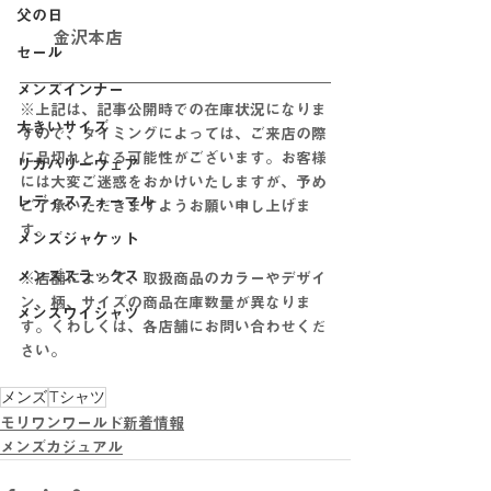
父の日
金沢本店
セール
メンズインナー
※上記は、記事公開時での在庫状況になりま
大きいサイズ
すので、タイミングによっては、ご来店の際
に品切れとなる可能性がございます。お客様
リカバリーウェア
には大変ご迷惑をおかけいたしますが、予め
レディスフォーマル
ご了承いただきますようお願い申し上げま
す。
メンズジャケット
メンズスラックス
※店舗によって、取扱商品のカラーやデザイ
ン、柄、サイズの商品在庫数量が異なりま
メンズワイシャツ
す。くわしくは、各店舗にお問い合わせくだ
さい。
メンズ
Tシャツ
モリワンワールド新着情報
メンズカジュアル