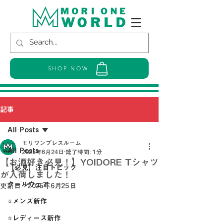
SHOP NOW
記事
All Posts
モリワンプレスルーム
All Posts
2025年6月24日
読了時間: 1分
【お酒好き必見！】YOIDORE Tシャツ
【必見】注目トピック
が入荷しました！
クールウェア
更新日：
2025年6月25日
⭐メンズ新作
⭐レディース新作