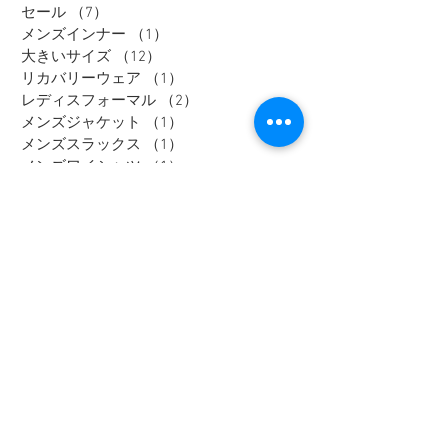
セール
（7）
7件の記事
メンズインナー
（1）
1件の記事
大きいサイズ
（12）
12件の記事
リカバリーウェア
（1）
1件の記事
レディスフォーマル
（2）
2件の記事
メンズジャケット
（1）
1件の記事
メンズスラックス
（1）
1件の記事
メンズワイシャツ
（1）
1件の記事
Tag
大きいサイズ
メンズカジュアル
ウィメンズ
メンズ
野々市市
Tシャツ
富山市
オフィスカジュアル
セットアップ
アウター
加賀市
金沢市
thenorthface
高岡市
レディース
ジャケット
パーカー
パンツ
スーツ
セール
ブラウス
半袖
シャツ
長袖
メンズスーツ
ニット
スウェット
コート
靴
ダウンジャケット
フォーマル
メンズジャケット
礼服
ポロシャツ