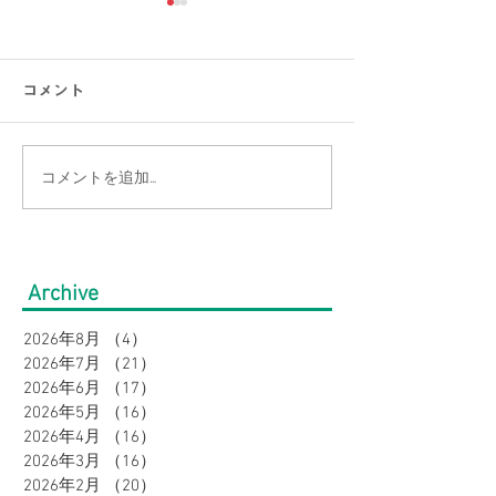
コメント
コメントを追加…
【涼感コーデ特集】お盆
【大きいサイズ
の帰省・旅行にぴった
見】快適にオシ
り！暑さ対策をしながら
盆の帰省・旅行
Archive
オシャレに。｜メンズ
すめコーデ特集
2026年8月
（4）
4件の記事
2026年7月
（21）
21件の記事
2026年6月
（17）
17件の記事
2026年5月
（16）
16件の記事
2026年4月
（16）
16件の記事
2026年3月
（16）
16件の記事
2026年2月
（20）
20件の記事