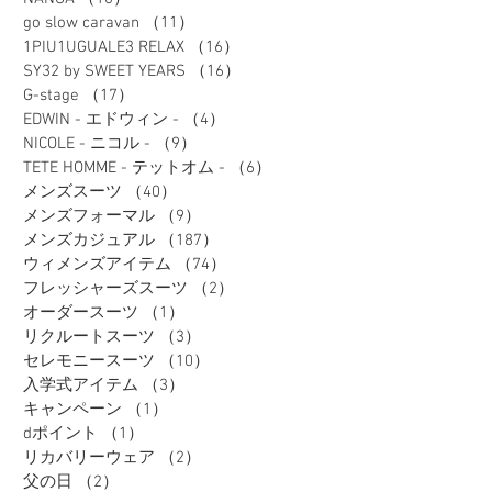
go slow caravan
（11）
11件の記事
1PIU1UGUALE3 RELAX
（16）
16件の記事
SY32 by SWEET YEARS
（16）
16件の記事
G-stage
（17）
17件の記事
EDWIN - エドウィン -
（4）
4件の記事
NICOLE - ニコル -
（9）
9件の記事
TETE HOMME - テットオム -
（6）
6件の記事
メンズスーツ
（40）
40件の記事
メンズフォーマル
（9）
9件の記事
メンズカジュアル
（187）
187件の記事
ウィメンズアイテム
（74）
74件の記事
フレッシャーズスーツ
（2）
2件の記事
オーダースーツ
（1）
1件の記事
リクルートスーツ
（3）
3件の記事
セレモニースーツ
（10）
10件の記事
入学式アイテム
（3）
3件の記事
キャンペーン
（1）
1件の記事
dポイント
（1）
1件の記事
リカバリーウェア
（2）
2件の記事
父の日
（2）
2件の記事