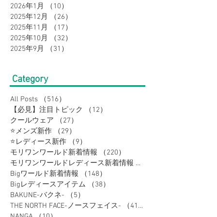
2026年1月
（10）
10件の記事
2025年12月
（26）
26件の記事
2025年11月
（17）
17件の記事
2025年10月
（32）
32件の記事
2025年9月
（31）
31件の記事
Category
All Posts
（516）
516件の記事
【必見】注目トピック
（12）
12件の記事
クールウェア
（27）
27件の記事
⭐メンズ新作
（29）
29件の記事
⭐レディース新作
（9）
9件の記事
モリワンワールド新着情報
（220）
220件の記事
モリワンワールドレディース新着情報
（80）
Bigワールド新着情報
（148）
148件の記事
Bigレディースアイテム
（38）
38件の記事
BAKUNE-バクネ-
（5）
5件の記事
THE NORTH FACE-ノースフェイス-
（41）
41件の記事
NANGA
（10）
10件の記事