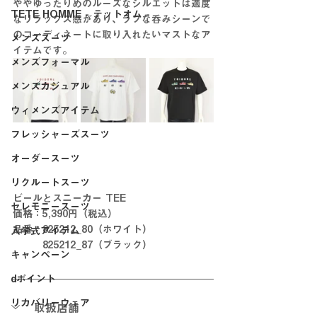
ややゆったりめのルーズなシルエットは適度
TETE HOMME - テットオム -
なリラックス感があり、ラフな呑みシーンで
のコーディネートに取り入れたいマストなア
メンズスーツ
イテムです。
メンズフォーマル
メンズカジュアル
ウィメンズアイテム
フレッシャーズスーツ
オーダースーツ
リクルートスーツ
ビールとスニーカー TEE
セレモニースーツ
価格：5,390円（税込）
品番：825212_80（ホワイト）
入学式アイテム
　　　825212_87（ブラック）
キャンペーン
dポイント
リカバリーウェア
取扱店舗