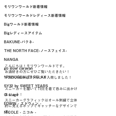
モリワンワールド新着情報
モリワンワールドレディース新着情報
Bigワールド新着情報
Bigレディースアイテム
BAKUNE-バクネ-
THE NORTH FACE-ノースフェイス-
NANGA
こんにちは！モリワンワールドです。
go slow caravan
お酒好きの方にぜひご覧いただきたい！
1PIU1UGUALE3 RELAX
YOIDOREからTシャツが入荷しました！
SY32 by SWEET YEARS
スニーカーを履いてTEEを着て呑みに出かけ
ましょう！
G-stage
スニーカーグラフィックはオール刺繍で立体
EDWIN - エドウィン -
的に見えるポップでキャッチーなデザインで
す。
NICOLE - ニコル -