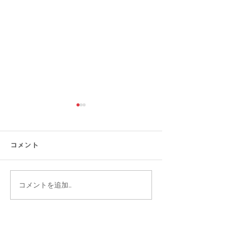
コメント
コメントを追加…
【涼感コーデ特集】お盆
【大きいサイズ
の帰省・旅行にぴった
見】快適にオシ
り！暑さ対策をしながら
盆の帰省・旅行