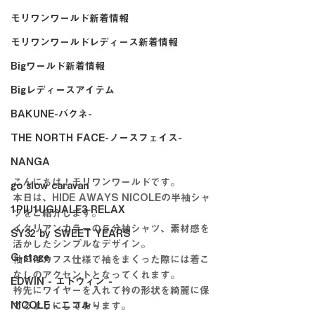
モリワンワールド新着情報
モリワンワールドレディース新着情報
Bigワールド新着情報
Bigレディースアイテム
BAKUNE-バクネ-
THE NORTH FACE-ノースフェイス-
NANGA
こんにちは！モリワンワールドです。
go slow caravan
本日は、HIDE AWAYS NICOLEの半袖シャ
1PIU1UGUALE3 RELAX
ツをご紹介します。
イタリアンカラーの５分袖シャツ、素材感を
SY32 by SWEET YEARS
活かしたシンプルなデザイン。
G-stage
袖口はカフス仕様で袖をまくった際には着こ
なしのアクセントとなってくれます。
EDWIN - エドウィン -
衿先にワイヤーを入れて衿の形状を綺麗に保
NICOLE - ニコル -
てるようにしております。