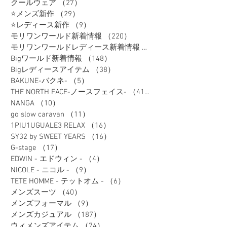
クールウェア
（27）
27件の記事
⭐メンズ新作
（29）
29件の記事
⭐レディース新作
（9）
9件の記事
モリワンワールド新着情報
（220）
220件の記事
モリワンワールドレディース新着情報
（80）
Bigワールド新着情報
（148）
148件の記事
Bigレディースアイテム
（38）
38件の記事
BAKUNE-バクネ-
（5）
5件の記事
THE NORTH FACE-ノースフェイス-
（41）
41件の記事
NANGA
（10）
10件の記事
go slow caravan
（11）
11件の記事
1PIU1UGUALE3 RELAX
（16）
16件の記事
SY32 by SWEET YEARS
（16）
16件の記事
G-stage
（17）
17件の記事
EDWIN - エドウィン -
（4）
4件の記事
NICOLE - ニコル -
（9）
9件の記事
TETE HOMME - テットオム -
（6）
6件の記事
メンズスーツ
（40）
40件の記事
メンズフォーマル
（9）
9件の記事
メンズカジュアル
（187）
187件の記事
ウィメンズアイテム
（74）
74件の記事