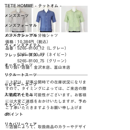
TETE HOMME - テットオム -
メンズスーツ
メンズフォーマル
メンズカジュアル
カラークレープ５分袖シャツ
価格：10,384円（税込）
ウィメンズアイテム
品番：5265-8100_12（L.グレー）
　　　5265-8100_87（ネイビー）
フレッシャーズスーツ
　　　5265-8100_75（グリーン）
オーダースーツ
取り扱い店舗：金沢本店、富山本店
リクルートスーツ
※上記は、記事公開時での在庫状況になりま
セレモニースーツ
すので、タイミングによっては、ご来店の際
入学式アイテム
に品切れとなる可能性がございます。お客様
には大変ご迷惑をおかけいたしますが、予め
キャンペーン
ご了承いただきますようお願い申し上げま
す。
dポイント
リカバリーウェア
※店舗によって、取扱商品のカラーやデザイ