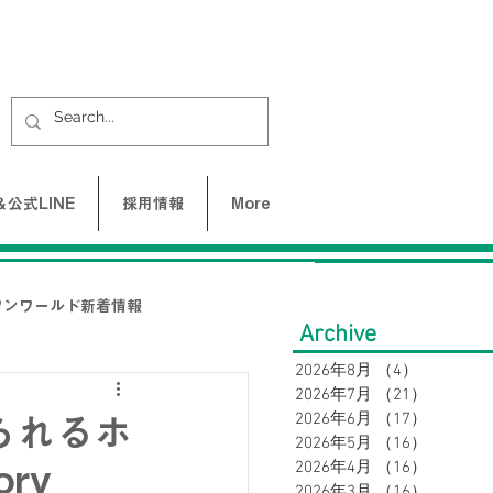
公式LINE
採用情報
More
ワンワールド新着情報
Archive
2026年8月
（4）
4件の記事
2026年7月
（21）
21件の
UNE-バクネ-
2026年6月
（17）
17件の
られるホ
2026年5月
（16）
16件の
2026年4月
（16）
16件の
ry
LAX
2026年3月
（16）
16件の