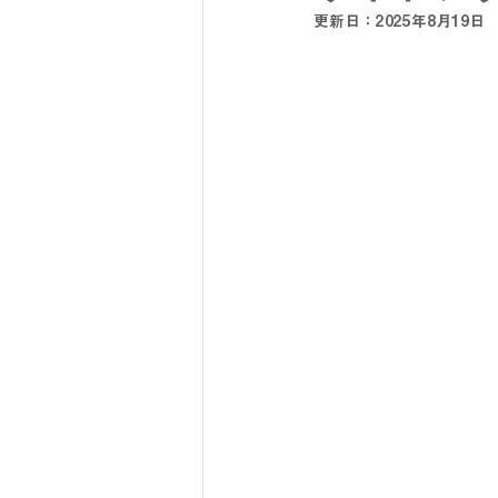
更新日：
2025年8月19日
SY32 by SWEET YEARS
G-
メンズスーツ
メンズフォーマ
リクルートスーツ
セレモニー