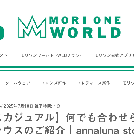
ンド
モリワンワールド -WEBチラシ-
モリワン公式アプリ＆
クールウェア
⭐メンズ新作
⭐レディース新作
モリ
ズ
2025年7月18日
読了時間: 1分
報
Bigワールド新着情報
Bigレディースアイテム
BAK
スカジュアル】何でも合わせ
スのご紹介｜annaluna sto
ス-
NANGA
go slow caravan
1PIU1UGUALE3 RE