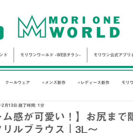
ンド
モリワンワールド -WEBチラシ-
モリワン公式アプリ＆
クールウェア
⭐メンズ新作
⭐レディース新作
モリ
店
2月13日
読了時間: 1分
報
Bigワールド新着情報
Bigレディースアイテム
BAK
ーム感が可愛い！】お尻まで
リルブラウス｜3L～
ス-
NANGA
go slow caravan
1PIU1UGUALE3 RE