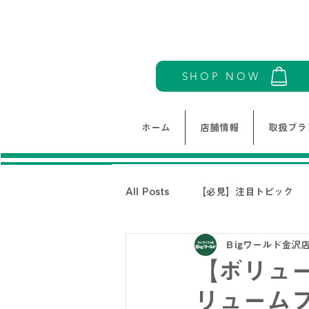
SHOP NOW
ホーム
店舗情報
取扱ブラ
All Posts
【必見】注目トピック
Ｂigワールド金沢
モリワンワールドレディース新着情
【ボリュ
リュームフ
THE NORTH FACE-ノースフェイ