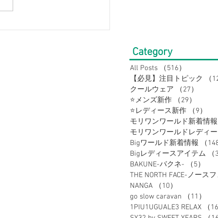
70％OFFの衝撃価格！大
サイズの店【Bigワール
Category
沢店】Bigサマーバーゲ
All Posts
（516）
516件の
【必見】注目トピック
（1
!!
クールウェア
（27）
27件
⭐メンズ新作
（29）
29件
⭐レディース新作
（9）
9
モリワンワールド新着情報
Bigワールド新着情報
（14
Bigレディースアイテム
（
BAKUNE-バクネ-
（5）
5
THE NORTH FACE-ノース
NANGA
（10）
10件の記事
go slow caravan
（11）
1
1PIU1UGUALE3 RELAX
（1