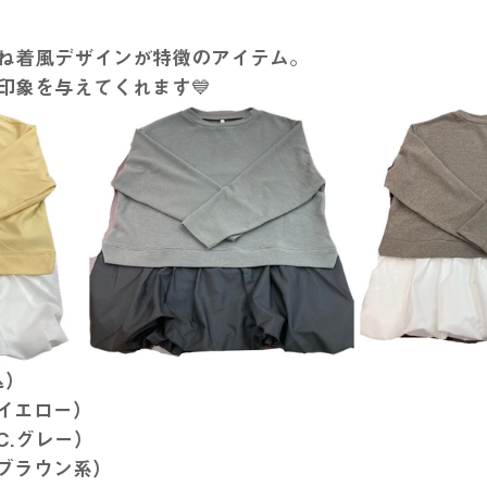
ね着風デザインが特徴のアイテム。
印象を与えてくれます💙
込）
4（イエロー）
（C.グレー）
0（ブラウン系）