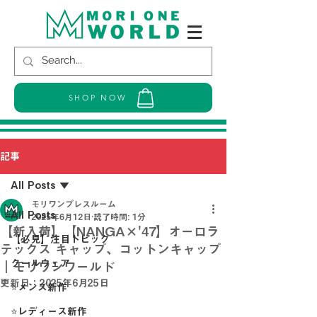
SHOP NOW
記事
All Posts
モリワンプレスルーム
All Posts
2025年6月12日
読了時間: 1分
【新入荷】【NANGA×'47】オーロラ
【必見】注目トピック
テックス キャップ、コットンキャップ
クールウェア
｜モリワンワールド
更新日：
2025年6月25日
⭐メンズ新作
⭐レディース新作