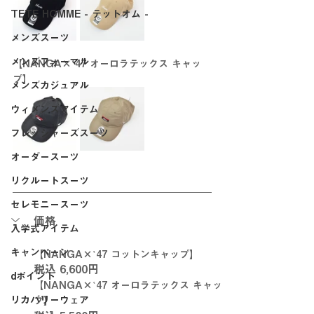
TETE HOMME - テットオム -
メンズスーツ
メンズフォーマル
【NANGA×‛47 オーロラテックス キャッ
プ】
メンズカジュアル
ウィメンズアイテム
フレッシャーズスーツ
オーダースーツ
リクルートスーツ
セレモニースーツ
価格
入学式アイテム
キャンペーン
【NANGA×‛47 コットンキャップ】
税込 6,600円
dポイント
【NANGA×‛47 オーロラテックス キャッ
リカバリーウェア
プ】