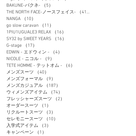
BAKUNE-バクネ-
（5）
5件の記事
THE NORTH FACE-ノースフェイス-
（41）
41件の記事
NANGA
（10）
10件の記事
go slow caravan
（11）
11件の記事
1PIU1UGUALE3 RELAX
（16）
16件の記事
SY32 by SWEET YEARS
（16）
16件の記事
G-stage
（17）
17件の記事
EDWIN - エドウィン -
（4）
4件の記事
NICOLE - ニコル -
（9）
9件の記事
TETE HOMME - テットオム -
（6）
6件の記事
メンズスーツ
（40）
40件の記事
メンズフォーマル
（9）
9件の記事
メンズカジュアル
（187）
187件の記事
ウィメンズアイテム
（74）
74件の記事
フレッシャーズスーツ
（2）
2件の記事
オーダースーツ
（1）
1件の記事
リクルートスーツ
（3）
3件の記事
セレモニースーツ
（10）
10件の記事
入学式アイテム
（3）
3件の記事
キャンペーン
（1）
1件の記事