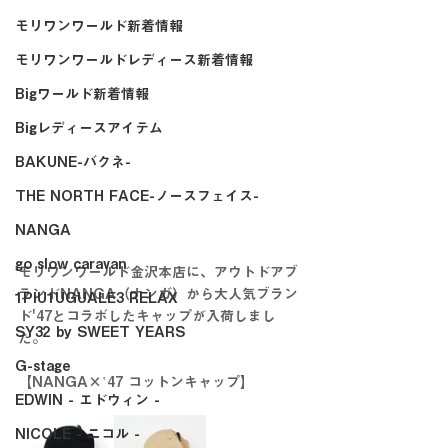
モリワンワールド新着情報
モリワンワールドレディース新着情報
Bigワールド新着情報
Bigレディースアイテム
BAKUNE-バクネ-
THE NORTH FACE-ノースフェイス-
NANGA
go slow caravan
モリワンワールド金沢本店に、アウトドアブ
ランドNANGA（ナンガ）から大人気ブラン
1PIU1UGUALE3 RELAX
ド'47とコラボしたキャップが入荷しまし
SY32 by SWEET YEARS
た。
G-stage
【NANGA×‛47 コットンキャップ】
EDWIN - エドウィン -
NICOLE - ニコル -