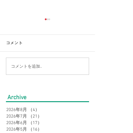
コメント
コメントを追加…
【涼感コーデ特集】お盆
【大きいサイズ
の帰省・旅行にぴった
見】快適にオシ
り！暑さ対策をしながら
盆の帰省・旅行
Archive
オシャレに。｜メンズ
すめコーデ特集
2026年8月
（4）
4件の記事
2026年7月
（21）
21件の記事
2026年6月
（17）
17件の記事
2026年5月
（16）
16件の記事