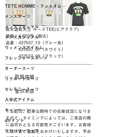
TETE HOMME - テットオム -
メンズスーツ
メンズフォーマル
吸水速乾天竺 ルーズTEE(ビアクラブ)
価格：4,620円（税込）
メンズカジュアル
品番：437507_10（グレー系）
ウィメンズアイテム
　　　437507_01（ホワイト）
　　　437507_09（ブラック）
フレッシャーズスーツ
オーダースーツ
取扱店舗
リクルートスーツ
セレモニースーツ
金沢本店
入学式アイテム
キャンペーン
※上記は、記事公開時での在庫状況になりま
すので、タイミングによっては、ご来店の際
dポイント
に品切れとなる可能性がございます。お客様
リカバリーウェア
には大変ご迷惑をおかけいたしますが、予め