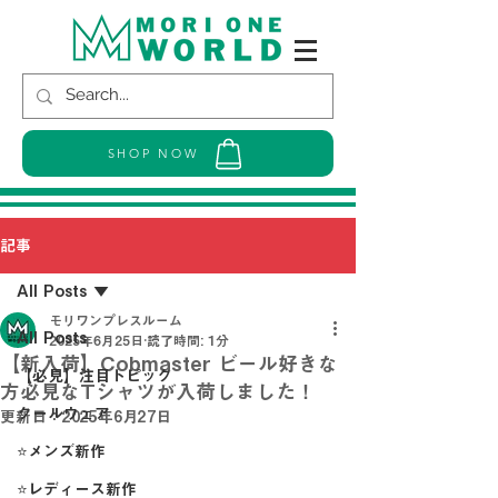
SHOP NOW
記事
All Posts
モリワンプレスルーム
All Posts
2025年6月25日
読了時間: 1分
【新入荷】Cobmaster ビール好きな
【必見】注目トピック
方必見なTシャツが入荷しました！
クールウェア
更新日：
2025年6月27日
⭐メンズ新作
⭐レディース新作