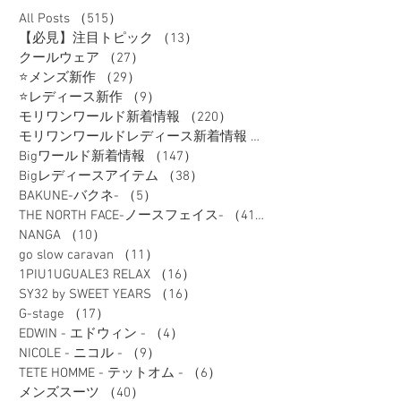
All Posts
（515）
515件の記事
【必見】注目トピック
（13）
13件の記事
クールウェア
（27）
27件の記事
⭐メンズ新作
（29）
29件の記事
⭐レディース新作
（9）
9件の記事
モリワンワールド新着情報
（220）
220件の記事
モリワンワールドレディース新着情報
（80）
Bigワールド新着情報
（147）
147件の記事
Bigレディースアイテム
（38）
38件の記事
BAKUNE-バクネ-
（5）
5件の記事
THE NORTH FACE-ノースフェイス-
（41）
41件の記事
NANGA
（10）
10件の記事
go slow caravan
（11）
11件の記事
1PIU1UGUALE3 RELAX
（16）
16件の記事
SY32 by SWEET YEARS
（16）
16件の記事
G-stage
（17）
17件の記事
EDWIN - エドウィン -
（4）
4件の記事
NICOLE - ニコル -
（9）
9件の記事
TETE HOMME - テットオム -
（6）
6件の記事
メンズスーツ
（40）
40件の記事