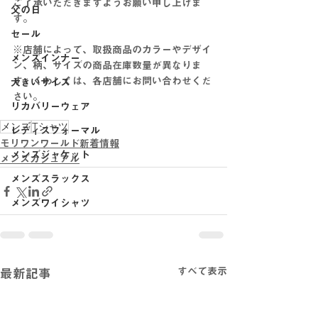
ご了承いただきますようお願い申し上げま
父の日
す。
セール
※店舗によって、取扱商品のカラーやデザイ
メンズインナー
ン、柄、サイズの商品在庫数量が異なりま
す。くわしくは、各店舗にお問い合わせくだ
大きいサイズ
さい。
リカバリーウェア
メンズ
Tシャツ
レディスフォーマル
モリワンワールド新着情報
メンズジャケット
メンズカジュアル
メンズスラックス
メンズワイシャツ
すべて表示
最新記事