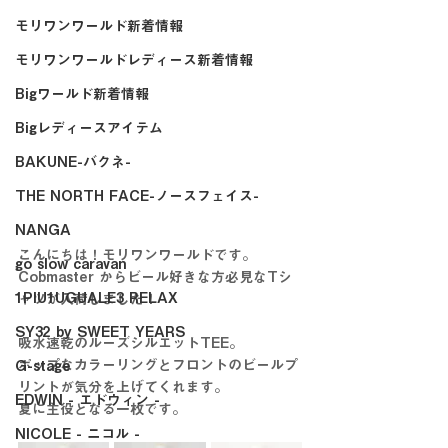
モリワンワールド新着情報
モリワンワールドレディース新着情報
Bigワールド新着情報
Bigレディースアイテム
BAKUNE-バクネ-
THE NORTH FACE-ノースフェイス-
NANGA
こんにちは！モリワンワールドです。
go slow caravan
Cobmaster からビール好きな方必見なTシ
1PIU1UGUALE3 RELAX
ャツが入荷しました！
SY32 by SWEET YEARS
吸水速乾のルーズシルエットTEE。
ポップなカラーリングとフロントのビールプ
G-stage
リントが気分を上げてくれます。
EDWIN - エドウィン -
夏に主役となる一枚です。
NICOLE - ニコル -