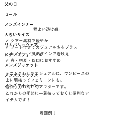
父の日
セール
メンズインナー
程よい透け感。
大きいサイズ
✔ シアー素材で軽やか
リカバリーウェア
✔ フード付きでカジュアルさをプラス
✔ レイヤード風デザインで着映え
レディスフォーマル
✔ 春・初夏・秋口におすすめ
メンズジャケット
デニム合わせでカジュアルに、ワンピースの
メンズスラックス
上に羽織ってフェミニンにも。
メンズワイシャツ
着回し力の高い旬アウターです。
これからの季節に一着持っておくと便利なア
イテムです！
着画例↓