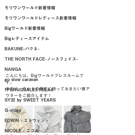
モリワンワールド新着情報
モリワンワールドレディース新着情報
Bigワールド新着情報
Bigレディースアイテム
BAKUNE-バクネ-
THE NORTH FACE-ノースフェイス-
NANGA
こんにちは、Bigワールドプレスルームで
go slow caravan
す。
本日は、今からの季節に持っておきたい春ア
1PIU1UGUALE3 RELAX
ウターをご紹介します！
SY32 by SWEET YEARS
G-stage
EDWIN - エドウィン -
NICOLE - ニコル -