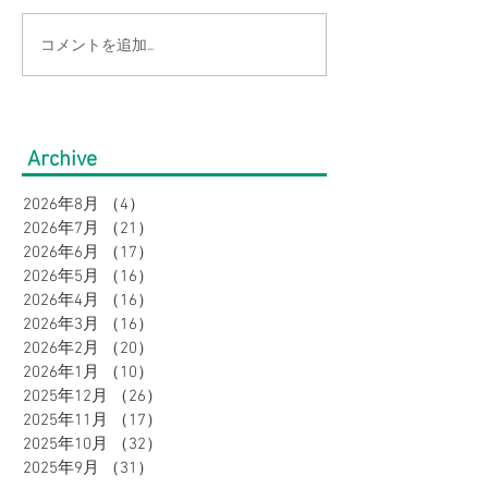
コメントを追加…
【ゆったり、キレイ】体
最大70％OFF
型カバーで叶える、大人
格！大きいサイ
の夏スタイル5選｜ウィメ
【Bigワールド
Archive
ンズ（3Lサイズ～）
Bigサマーバーゲ
2026年8月
（4）
4件の記事
2026年7月
（21）
21件の記事
2026年6月
（17）
17件の記事
2026年5月
（16）
16件の記事
2026年4月
（16）
16件の記事
2026年3月
（16）
16件の記事
2026年2月
（20）
20件の記事
2026年1月
（10）
10件の記事
2025年12月
（26）
26件の記事
2025年11月
（17）
17件の記事
2025年10月
（32）
32件の記事
2025年9月
（31）
31件の記事