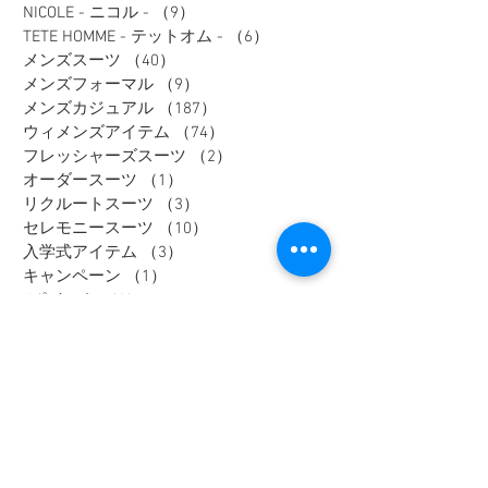
NICOLE - ニコル -
（9）
9件の記事
TETE HOMME - テットオム -
（6）
6件の記事
メンズスーツ
（40）
40件の記事
メンズフォーマル
（9）
9件の記事
メンズカジュアル
（187）
187件の記事
ウィメンズアイテム
（74）
74件の記事
フレッシャーズスーツ
（2）
2件の記事
オーダースーツ
（1）
1件の記事
リクルートスーツ
（3）
3件の記事
セレモニースーツ
（10）
10件の記事
入学式アイテム
（3）
3件の記事
キャンペーン
（1）
1件の記事
dポイント
（1）
1件の記事
リカバリーウェア
（2）
2件の記事
父の日
（2）
2件の記事
セール
（7）
7件の記事
メンズインナー
（1）
1件の記事
大きいサイズ
（12）
12件の記事
リカバリーウェア
（1）
1件の記事
レディスフォーマル
（2）
2件の記事