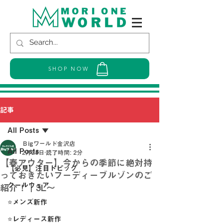
SHOP NOW
記事
All Posts
Ｂigワールド金沢店
All Posts
2月28日
読了時間: 2分
【春アウター】今からの季節に絶対持
【必見】注目トピック
っておきたいフーディーブルゾンのご
クールウェア
紹介！｜3L～
⭐メンズ新作
⭐レディース新作