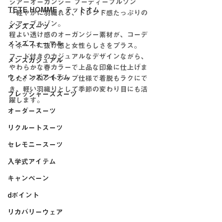
シアーオーガンジー フーディーブルゾン
TETE HOMME - テットオム -
→軽やかに羽織れる、トレンド感たっぷりの
シアーブルゾン。
メンズスーツ
程よい透け感のオーガンジー素材が、コーデ
メンズフォーマル
ィネートに抜け感と女性らしさをプラス。
フード付きのカジュアルなデザインながら、
メンズカジュアル
やわらかな春カラーで上品な印象に仕上げま
ウィメンズアイテム
した。フロントジップ仕様で着脱もラクにで
き、軽い羽織りとして季節の変わり目にも活
フレッシャーズスーツ
躍します。
オーダースーツ
リクルートスーツ
セレモニースーツ
入学式アイテム
キャンペーン
dポイント
リカバリーウェア