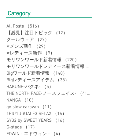
Category
All Posts
（516）
516件の記事
【必見】注目トピック
（12）
12件の記事
クールウェア
（27）
27件の記事
⭐メンズ新作
（29）
29件の記事
⭐レディース新作
（9）
9件の記事
モリワンワールド新着情報
（220）
220件の記事
モリワンワールドレディース新着情報
（80）
Bigワールド新着情報
（148）
148件の記事
Bigレディースアイテム
（38）
38件の記事
BAKUNE-バクネ-
（5）
5件の記事
THE NORTH FACE-ノースフェイス-
（41）
41件の記事
NANGA
（10）
10件の記事
go slow caravan
（11）
11件の記事
1PIU1UGUALE3 RELAX
（16）
16件の記事
SY32 by SWEET YEARS
（16）
16件の記事
G-stage
（17）
17件の記事
EDWIN - エドウィン -
（4）
4件の記事