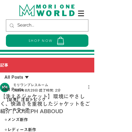
SHOP NOW
記事
All Posts
モリワンプレスルーム
All Posts
2025年8月29日
読了時間: 2分
【洗えるジャケット】環境にやさし
【必見】注目トピック
く、快適さを重視したジャケットをご
クールウェア
紹介｜JOSEPH ABBOUD
⭐メンズ新作
⭐レディース新作