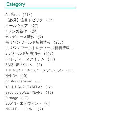
Category
All Posts
（516）
516件の記事
【必見】注目トピック
（12）
12件の記事
クールウェア
（27）
27件の記事
⭐メンズ新作
（29）
29件の記事
⭐レディース新作
（9）
9件の記事
モリワンワールド新着情報
（220）
220件の記事
モリワンワールドレディース新着情報
（80）
Bigワールド新着情報
（148）
148件の記事
Bigレディースアイテム
（38）
38件の記事
BAKUNE-バクネ-
（5）
5件の記事
THE NORTH FACE-ノースフェイス-
（41）
41件の記事
NANGA
（10）
10件の記事
go slow caravan
（11）
11件の記事
1PIU1UGUALE3 RELAX
（16）
16件の記事
SY32 by SWEET YEARS
（16）
16件の記事
G-stage
（17）
17件の記事
EDWIN - エドウィン -
（4）
4件の記事
NICOLE - ニコル -
（9）
9件の記事