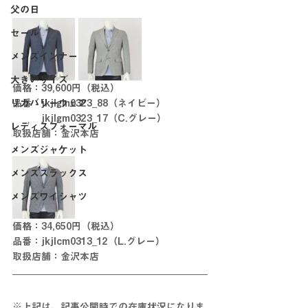
父の日
セール
メンズインナー
大きいサイズ
価格：39,600円（税込）
リカバリーウェア
品番：jkjlgm0323_88（ネイビー）
　　　jkjlgm0323_17（C.グレー）
レディスフォーマル
取扱店舗：金沢本店
メンズジャケット
メンズスラックス
メンズワイシャツ
価格：34,650円（税込）
品番：jkjlcm0313_12（L.グレー）
取扱店舗：金沢本店
※上記は、記事公開時での在庫状況になりま