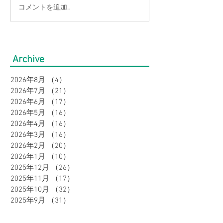
コメントを追加…
【涼感コーデ特集】お盆
【大きいサイズ
の帰省・旅行にぴった
見】快適にオシ
り！暑さ対策をしながら
盆の帰省・旅行
Archive
オシャレに。｜メンズ
すめコーデ特集
2026年8月
（4）
4件の記事
2026年7月
（21）
21件の記事
2026年6月
（17）
17件の記事
2026年5月
（16）
16件の記事
2026年4月
（16）
16件の記事
2026年3月
（16）
16件の記事
2026年2月
（20）
20件の記事
2026年1月
（10）
10件の記事
2025年12月
（26）
26件の記事
2025年11月
（17）
17件の記事
2025年10月
（32）
32件の記事
2025年9月
（31）
31件の記事