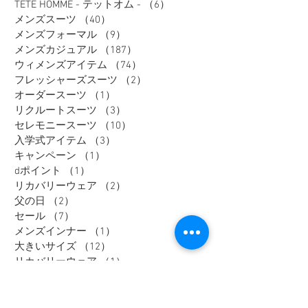
TETE HOMME - テットオム -
（6）
6件の記事
メンズスーツ
（40）
40件の記事
メンズフォーマル
（9）
9件の記事
メンズカジュアル
（187）
187件の記事
ウィメンズアイテム
（74）
74件の記事
フレッシャーズスーツ
（2）
2件の記事
オーダースーツ
（1）
1件の記事
リクルートスーツ
（3）
3件の記事
セレモニースーツ
（10）
10件の記事
入学式アイテム
（3）
3件の記事
キャンペーン
（1）
1件の記事
dポイント
（1）
1件の記事
リカバリーウェア
（2）
2件の記事
父の日
（2）
2件の記事
セール
（7）
7件の記事
メンズインナー
（1）
1件の記事
大きいサイズ
（12）
12件の記事
リカバリーウェア
（1）
1件の記事
レディスフォーマル
（2）
2件の記事
メンズジャケット
（1）
1件の記事
メンズスラックス
（1）
1件の記事