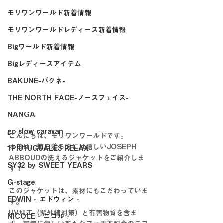
モリワンワールド新着情報
モリワンワールドレディース新着情報
Bigワールド新着情報
Bigレディースアイテム
BAKUNE-バクネ-
THE NORTH FACE-ノースフェイス-
NANGA
go slow caravan
こんにちは、モリワンワールドです。
本日は、毎日着る方には嬉しいJOSEPH 
1PIU1UGUALE3 RELAX
ABBOUDの洗えるジャケットをご紹介しま
SY32 by SWEET YEARS
す！
G-stage
このジャケットは、素材にもこだわっていま
EDWIN - エドウィン -
す。
UV加工（紫外線対策）と有害物質を含ま
NICOLE - ニコル -