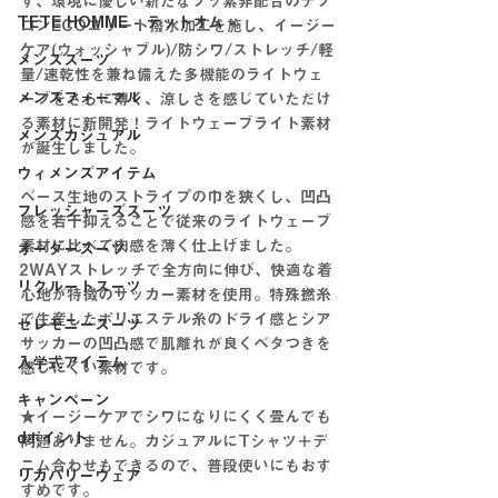
ず、環境に優しい新たなフッ素非配合のテフ
TETE HOMME - テットオム -
ロンECOエリート撥水加工を施し、イージー
ケア(ウォッシャブル)/防シワ/ストレッチ/軽
メンズスーツ
量/速乾性を兼ね備えた多機能のライトウェ
メンズフォーマル
ーブをさらに薄く、涼しさを感じていただけ
る素材に新開発！ライトウェーブライト素材
メンズカジュアル
が誕生しました。
ウィメンズアイテム
ベース生地のストライプの巾を狭くし、凹凸
フレッシャーズスーツ
感を若干抑えることで従来のライトウェーブ
素材に比べて肉感を薄く仕上げました。
オーダースーツ
2WAYストレッチで全方向に伸び、快適な着
リクルートスーツ
心地が特徴のサッカー素材を使用。特殊撚糸
で生産したポリエステル糸のドライ感とシア
セレモニースーツ
サッカーの凹凸感で肌離れが良くベタつきを
入学式アイテム
感じにくい素材です。
キャンペーン
★イージーケアでシワになりにくく畳んでも
dポイント
問題ありません。カジュアルにTシャツ＋デ
ニム合わせもできるので、普段使いにもおす
リカバリーウェア
すめです。