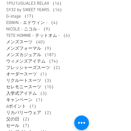
1PIU1UGUALE3 RELAX
（16）
16件の記事
SY32 by SWEET YEARS
（16）
16件の記事
G-stage
（17）
17件の記事
EDWIN - エドウィン -
（4）
4件の記事
NICOLE - ニコル -
（9）
9件の記事
TETE HOMME - テットオム -
（6）
6件の記事
メンズスーツ
（40）
40件の記事
メンズフォーマル
（9）
9件の記事
メンズカジュアル
（187）
187件の記事
ウィメンズアイテム
（74）
74件の記事
フレッシャーズスーツ
（2）
2件の記事
オーダースーツ
（1）
1件の記事
リクルートスーツ
（3）
3件の記事
セレモニースーツ
（10）
10件の記事
入学式アイテム
（3）
3件の記事
キャンペーン
（1）
1件の記事
dポイント
（1）
1件の記事
リカバリーウェア
（2）
2件の記事
父の日
（2）
2件の記事
セール
（7）
7件の記事