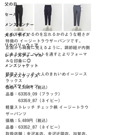
父の日
セール
メンズインナー
まるで着ているのを忘れるかのような軽さが
大きいサイズ
特徴の イージートラウザーパンツです。
リカバリーウェア
正面から綺麗に見えるように、調節紐が内側
にある仕様で ベルトを通すとよりフォーマ
レディスフォーマル
ルな印象に◎
メンズジャケット
軽量ストレッチ 大人のきれいめイージース
メンズスラックス
ラックス
メンズワイシャツ
価格：4,389円（税込）
品番：63359_09（ブラック）
　　　63359_87（ネイビー）
軽量ストレッチ チェック柄 イージートラウ
ザーパンツ
価格：5,489円（税込）
品番：63352_87（ネイビー）
取扱店舗：金沢本店、金沢近岡店、加賀店、