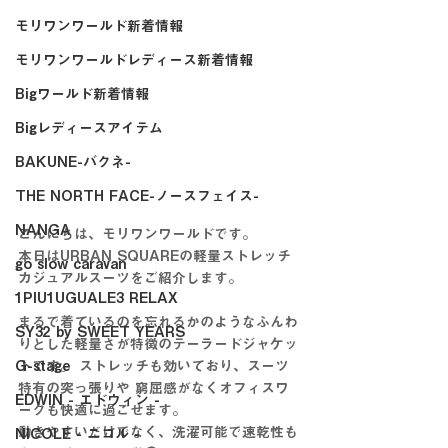
モリワンワールド新着情報
モリワンワールドレディース新着情報
Bigワールド新着情報
Bigレディースアイテム
BAKUNE-バクネ-
THE NORTH FACE-ノースフェイス-
NANGA
こんにちは、モリワンワールドです。
本日はURBAN SQUAREの軽量ストレッチ
go slow caravan
カジュアルスーツをご紹介します。
1PIU1UGUALE3 RELAX
まるで着ているのを忘れるかのようなふんわ
SY32 by SWEET YEARS
りとした軽量さが特徴のテーラードジャケッ
G-stage
トです。 ストレッチも効いており、スーツ
特有の突っ張りや 窮屈感がなくオフィスワ
EDWIN - エドウィン -
ークも快適に過ごせます。 
動きやすいだけでなく、洗濯可能で速乾性も
NICOLE - ニコル -