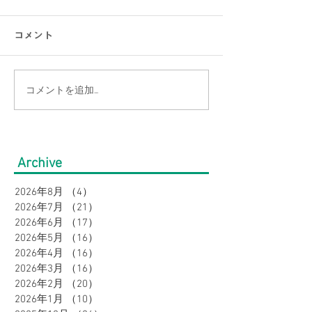
コメント
コメントを追加…
【涼感コーデ特集】お盆
【大きいサイズ
の帰省・旅行にぴった
見】快適にオシ
り！暑さ対策をしながら
盆の帰省・旅行
Archive
オシャレに。｜メンズ
すめコーデ特集
2026年8月
（4）
4件の記事
2026年7月
（21）
21件の記事
2026年6月
（17）
17件の記事
2026年5月
（16）
16件の記事
2026年4月
（16）
16件の記事
2026年3月
（16）
16件の記事
2026年2月
（20）
20件の記事
2026年1月
（10）
10件の記事