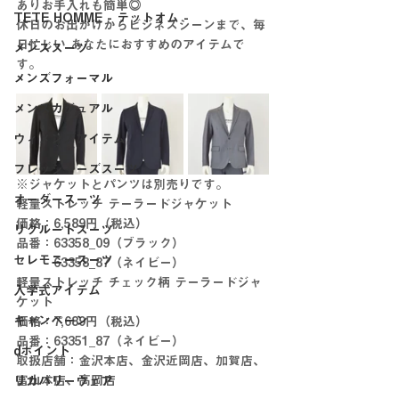
ありお手入れも簡単◎ 
TETE HOMME - テットオム -
休日のお出かけからビジネスシーンまで、毎
日忙しい あなたにおすすめのアイテムで
メンズスーツ
す。
メンズフォーマル
メンズカジュアル
ウィメンズアイテム
フレッシャーズスーツ
※ジャケットとパンツは別売りです。
オーダースーツ
軽量ストレッチ テーラードジャケット
価格：6,589円（税込）
リクルートスーツ
品番：63358_09（ブラック）
セレモニースーツ
　　　63358_87（ネイビー）
軽量ストレッチ チェック柄 テーラードジャ
入学式アイテム
ケット
キャンペーン
価格：7,689円（税込）
品番：63351_87（ネイビー）
dポイント
取扱店舗：金沢本店、金沢近岡店、加賀店、
富山本店、高岡店
リカバリーウェア