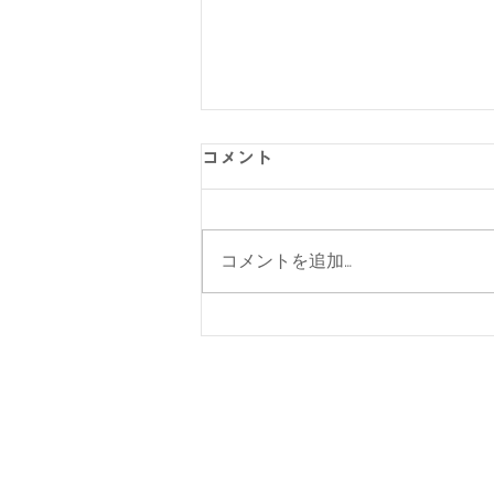
コメント
コメントを追加…
【涼感コーデ特集】お盆の帰
省・旅行にぴったり！暑さ対
策をしながらオシャレに。｜
メンズ