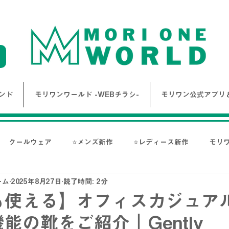
ンド
モリワンワールド -WEBチラシ-
モリワン公式アプリ＆
クールウェア
⭐メンズ新作
⭐レディース新作
モリ
ーム
2025年8月27日
読了時間: 2分
報
Bigワールド新着情報
Bigレディースアイテム
BAK
も使える】オフィスカジュア
能の靴をご紹介｜Gently
ス-
NANGA
go slow caravan
1PIU1UGUALE3 RE