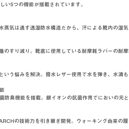
晴らしい5つの機能が搭載されています。
水蒸気は通す透湿防水構造だから、汗による靴内の湿気
踵のすり減り。靴底に使用している耐摩耗ラバーの耐摩
という悩みを解決。撥水レザー使用で水を弾き、水滴も
能
抗菌防臭機能を搭載。銀イオンの抗菌作用でにおいの元
 MARCHの技術力を引き継ぎ開発。ウォーキング由来の