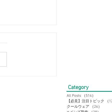
点以上お買上でバーゲン
よりさらに10％OFF】大
Category
サイズの店Bigワールド
All Posts
（514）
514件の
【必見】注目トピック
（1
ールボトムスフェア！接
クールウェア
（26）
26件
感・吸汗速乾で夏を快適