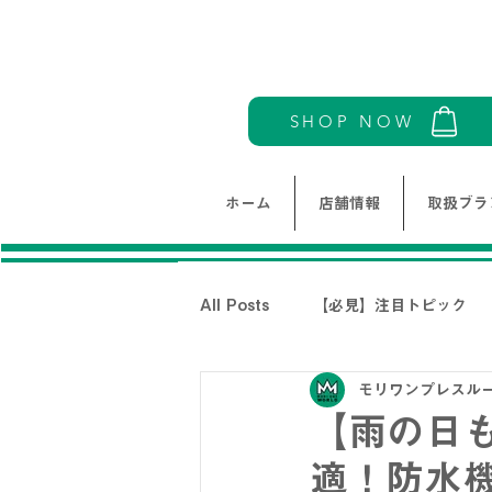
SHOP NOW
ホーム
店舗情報
取扱ブラ
All Posts
【必見】注目トピック
モリワンプレスル
モリワンワールドレディース新着情
【雨の日
適！防水機
THE NORTH FACE-ノースフェイ