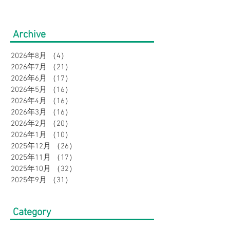
だまだ続く暑さを乗り越
の帰省・旅行に
える！接触冷感アイテム
り！暑さ対策を
Archive
特集｜メンズ
オシャレに。｜
2026年8月
（4）
4件の記事
2026年7月
（21）
21件の記事
2026年6月
（17）
17件の記事
2026年5月
（16）
16件の記事
2026年4月
（16）
16件の記事
2026年3月
（16）
16件の記事
2026年2月
（20）
20件の記事
2026年1月
（10）
10件の記事
2025年12月
（26）
26件の記事
2025年11月
（17）
17件の記事
2025年10月
（32）
32件の記事
2025年9月
（31）
31件の記事
Category