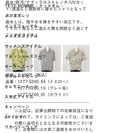
撥水/防汚/ナチュラルストレッチ/UVカッ
TETE HOMME - テットオム -
ト/透湿など機能性に優れたシャツとなって
おります。
メンズスーツ
撥水とは、雨や水を弾きやすい加工です。
メンズフォーマル
ですので雨などに濡れた際も問題なく過ごす
ことができます！
メンズカジュアル
ウィメンズアイテム
フレッシャーズスーツ
オーダースーツ
価格：8,690円（税込）
リクルートスーツ
品番：1277-5260_64（イエロー）
セレモニースーツ
　　　1277-5260_10（グレー系）
　　　1277-5260_01（ホワイト）
入学式アイテム
キャンペーン
※上記は、記事公開時での在庫状況になり
dポイント
ますので、タイミングによっては、ご来店
の際に
品切れとな
となる
可能性がございま
リカバリーウェア
す。お客様には大変ご迷惑をおかけいたし