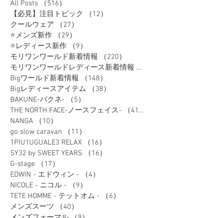
All Posts
（516）
516件の記事
【必見】注目トピック
（12）
12件の記事
クールウェア
（27）
27件の記事
⭐メンズ新作
（29）
29件の記事
⭐レディース新作
（9）
9件の記事
モリワンワールド新着情報
（220）
220件の記事
モリワンワールドレディース新着情報
（80）
Bigワールド新着情報
（148）
148件の記事
Bigレディースアイテム
（38）
38件の記事
BAKUNE-バクネ-
（5）
5件の記事
THE NORTH FACE-ノースフェイス-
（41）
41件の記事
NANGA
（10）
10件の記事
go slow caravan
（11）
11件の記事
1PIU1UGUALE3 RELAX
（16）
16件の記事
SY32 by SWEET YEARS
（16）
16件の記事
G-stage
（17）
17件の記事
EDWIN - エドウィン -
（4）
4件の記事
NICOLE - ニコル -
（9）
9件の記事
TETE HOMME - テットオム -
（6）
6件の記事
メンズスーツ
（40）
40件の記事
メンズフォーマル
（9）
9件の記事