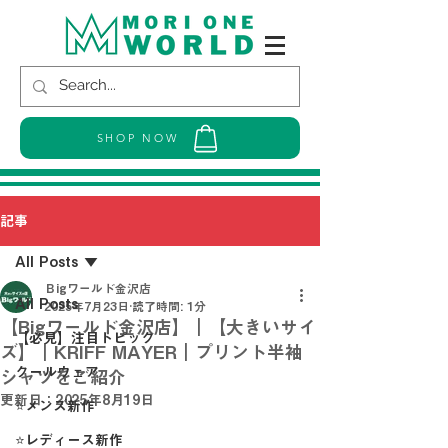
SHOP NOW
記事
All Posts
Ｂigワールド金沢店
All Posts
2025年7月23日
読了時間: 1分
【Bigワールド金沢店】｜【大きいサイ
【必見】注目トピック
ズ】｜KRIFF MAYER｜プリント半袖
クールウェア
シャツをご紹介
更新日：
2025年8月19日
⭐メンズ新作
⭐レディース新作