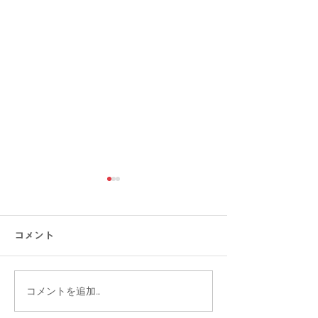
コメント
コメントを追加…
【猛暑でもひんやり】ま
【涼感コーデ特