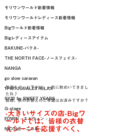
モリワンワールド新着情報
モリワンワールドレディース新着情報
Bigワールド新着情報
Bigレディースアイテム
BAKUNE-バクネ-
THE NORTH FACE-ノースフェイス-
NANGA
go slow caravan
気温もぐっと下がり、一気に秋めいてきまし
1PIU1UGUALE3 RELAX
たね♪
SY32 by SWEET YEARS
皆様、秋の衣替えのご準備はお済みですか？
G-stage
-大きいサイズの店-Bigワ
EDWIN - エドウィン -
ールドでは、皆様の衣替
えシーンを応援すべく、
NICOLE - ニコル -