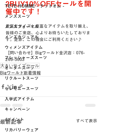
2BUY10%OFFセールを開
TETE HOMME - テットオム -
催中です！
メンズスーツ
豊富なサイズと豊富なアイテムを取り揃え、
メンズフォーマル
皆様のご来店、心よりお待ちいたしておりま
メンズカジュアル
す。是非、この機会にご利用ください♪
ウィメンズアイテム
【問い合わせ】Bigワールド金沢店：076-
フレッシャーズスーツ
269-3003
大きいサイズ
セール
オーダースーツ
Bigワールド新着情報
リクルートスーツ
セレモニースーツ
入学式アイテム
キャンペーン
dポイント
すべて表示
最新記事
リカバリーウェア