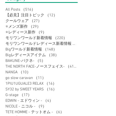
All Posts
（516）
516件の記事
【必見】注目トピック
（12）
12件の記事
クールウェア
（27）
27件の記事
⭐メンズ新作
（29）
29件の記事
⭐レディース新作
（9）
9件の記事
モリワンワールド新着情報
（220）
220件の記事
モリワンワールドレディース新着情報
（80）
Bigワールド新着情報
（148）
148件の記事
Bigレディースアイテム
（38）
38件の記事
BAKUNE-バクネ-
（5）
5件の記事
THE NORTH FACE-ノースフェイス-
（41）
41件の記事
NANGA
（10）
10件の記事
go slow caravan
（11）
11件の記事
1PIU1UGUALE3 RELAX
（16）
16件の記事
SY32 by SWEET YEARS
（16）
16件の記事
G-stage
（17）
17件の記事
EDWIN - エドウィン -
（4）
4件の記事
NICOLE - ニコル -
（9）
9件の記事
TETE HOMME - テットオム -
（6）
6件の記事