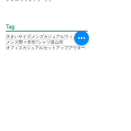
Tag
大きいサイズ
メンズカジュアル
ウィメンズ
メンズ
野々市市
Tシャツ
富山市
オフィスカジュアル
セットアップ
アウター
加賀市
金沢市
thenorthface
高岡市
レディース
ジャケット
パーカー
パンツ
スーツ
セール
ブラウス
半袖
シャツ
長袖
メンズスーツ
ニット
スウェット
コート
靴
ダウンジャケット
フォーマル
メンズジャケット
礼服
ポロシャツ
Bigワールド
鞄
ワイシャツ
バーゲン
アウトドア
ウィメンズスーツ
セレモニースーツ
接触冷感
ユニセックス
メンズフォーマル
ギフト
サマーバーゲン
メンズファッション
成人式
ハレの日
キャンペーン
大きいサイズメンズ
bakune
レディススーツ
ルームウェア
リクルート
リカバリーウェア
ベスト
ゴルフウェア