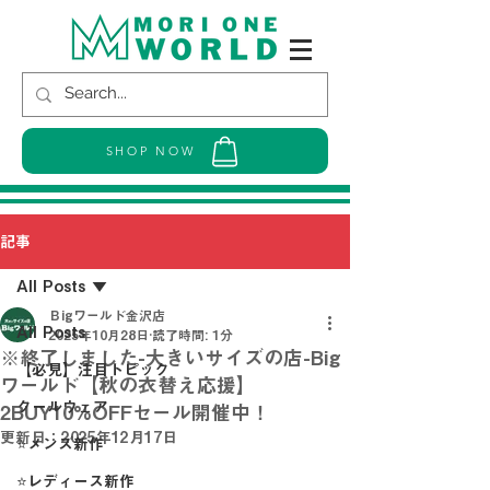
SHOP NOW
記事
All Posts
Ｂigワールド金沢店
All Posts
2025年10月28日
読了時間: 1分
※終了しました-大きいサイズの店-Big
【必見】注目トピック
ワールド【秋の衣替え応援】
クールウェア
2BUY10%OFFセール開催中！
更新日：
2025年12月17日
⭐メンズ新作
⭐レディース新作