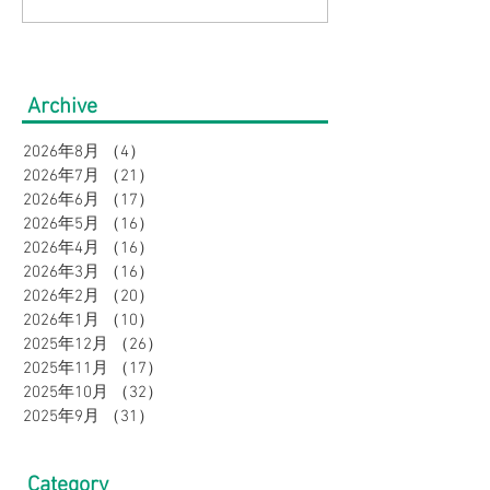
【大きいサイズの方必
【2点以上お買
見】快適にオシャレ！お
ン価格よりさら
盆の帰省・旅行にもおす
10％OFF】大
Archive
すめコーデ特集｜メンズ
の店Bigワール
2026年8月
（4）
4件の記事
ボトムスフェア
2026年7月
（21）
21件の記事
感・吸汗速乾で
2026年6月
（17）
17件の記事
2026年5月
（16）
16件の記事
に♪
2026年4月
（16）
16件の記事
2026年3月
（16）
16件の記事
2026年2月
（20）
20件の記事
2026年1月
（10）
10件の記事
2025年12月
（26）
26件の記事
2025年11月
（17）
17件の記事
2025年10月
（32）
32件の記事
2025年9月
（31）
31件の記事
Category