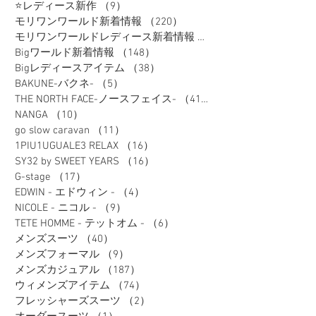
⭐レディース新作
（9）
9件の記事
モリワンワールド新着情報
（220）
220件の記事
モリワンワールドレディース新着情報
（80）
Bigワールド新着情報
（148）
148件の記事
Bigレディースアイテム
（38）
38件の記事
BAKUNE-バクネ-
（5）
5件の記事
THE NORTH FACE-ノースフェイス-
（41）
41件の記事
NANGA
（10）
10件の記事
go slow caravan
（11）
11件の記事
1PIU1UGUALE3 RELAX
（16）
16件の記事
SY32 by SWEET YEARS
（16）
16件の記事
G-stage
（17）
17件の記事
EDWIN - エドウィン -
（4）
4件の記事
NICOLE - ニコル -
（9）
9件の記事
TETE HOMME - テットオム -
（6）
6件の記事
メンズスーツ
（40）
40件の記事
メンズフォーマル
（9）
9件の記事
メンズカジュアル
（187）
187件の記事
ウィメンズアイテム
（74）
74件の記事
フレッシャーズスーツ
（2）
2件の記事