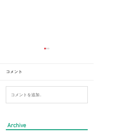
コメント
コメントを追加…
【猛暑でもひんやり】ま
【涼感コーデ特
だまだ続く暑さを乗り越
の帰省・旅行に
える！接触冷感アイテム
り！暑さ対策を
Archive
特集｜メンズ
オシャレに。｜