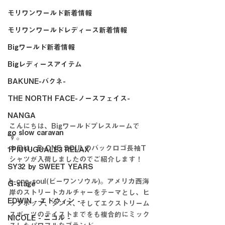
モリワンワールド新着情報
モリワンワールドレディース新着情報
Bigワールド新着情報
Bigレディースアイテム
BAKUNE-バクネ-
THE NORTH FACE-ノースフェイス-
NANGA
こんにちは、Bigワールドプレスルームで
go slow caravan
す。
本日は、B-ONE SOULのバックロゴ長袖T
1PIU1UGUALE3 RELAX
シャツが入荷しましたのでご紹介します！
SY32 by SWEET YEARS
b-one-soul(ビーワンソウル)。アメリカ西海
G-stage
岸のストリートカルチャーをテーマとし、ヒ
EDWIN - エドウィン -
ップホップ、ダンス、そしてエクストリーム
スポーツのテイストまでをも複合的にミック
NICOLE - ニコル -