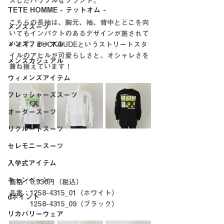
スしたパワフルなブランド。
TETE HOMME - テットオム -
こちらの長袖は、胸元、袖、背中とどこを向
メンズスーツ
いてもインパクトのあるデザインが施されて
メンズフォーマル
います。DUCKDUDEというストリートスタ
イルのアヒルが可愛らしさと、オシャレさを
メンズカジュアル
兼ね揃えています！
ウィメンズアイテム
フレッシャーズスーツ
オーダースーツ
リクルートスーツ
セレモニースーツ
入学式アイテム
キャンペーン
価格：6,930円（税込）
品番：1258-4315_01（ホワイト）
dポイント
　　　1258-4315_09（ブラック）
リカバリーウェア