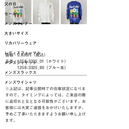
父の日
セール
メンズインナー
大きいサイズ
リカバリーウェア
レディスフォーマル
価格：5,830円（税込）
品番：1258-3325_01（ホワイト）
メンズジャケット
　　　1258-3325_80（ブルー系）
メンズスラックス
メンズワイシャツ
※上記は、記事公開時での在庫状況になりま
すので、タイミングによっては、ご来店の際
に品切れとなとなる可能性がございます。お
客様には大変ご迷惑をおかけいたしますが、
予めご了承いただきますようお願い申し上げ
ます。