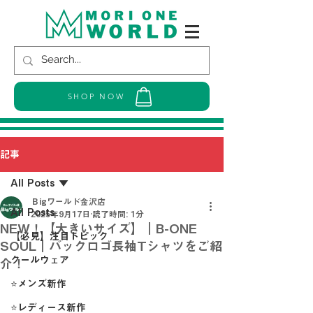
SHOP NOW
記事
All Posts
Ｂigワールド金沢店
All Posts
2025年9月17日
読了時間: 1分
NEW！【大きいサイズ】｜B-ONE
【必見】注目トピック
SOUL｜バックロゴ長袖Tシャツをご紹
クールウェア
介！
⭐メンズ新作
⭐レディース新作