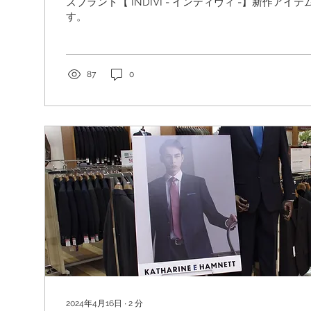
ズブランド【 INDIVI - インディヴィ -】新作アイテム入荷のご案内で
す。
87
0
2024年4月16日
∙
2
分