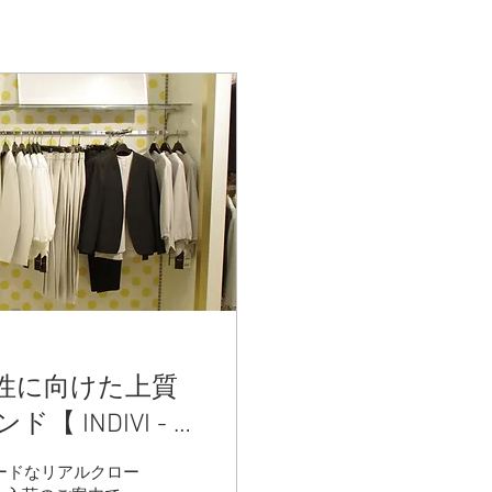
性に向けた上質
NDIVI - イ
荷
ードなリアルクロー