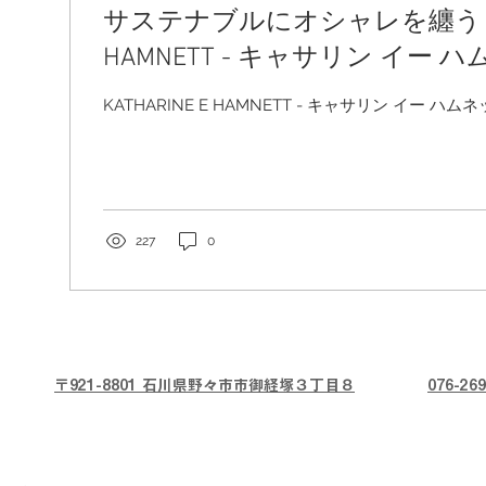
サステナブルにオシャレを纏う【 KA
HAMNETT - キャサリン イー ハ
ツ登場
KATHARINE E HAMNETT - キャサリン イー ハムネ
227
0
〒921-8801 石川県野々市市御経塚３丁目８
076-269