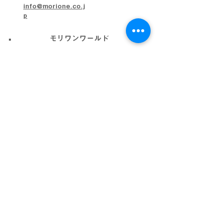
info@morione.co.j
p
モリワンワールド
金沢本店
金沢近岡店
加賀店
富山本店
高岡店
ビッグワールド
金沢店
会社概要
プライバシーポリシー
利用規約
採用情報