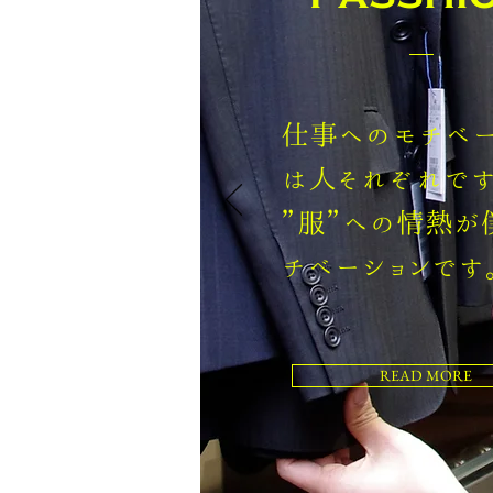
仕事へのモチベー
は人それぞれです
​”服”への情熱が
チベーションです
READ MORE