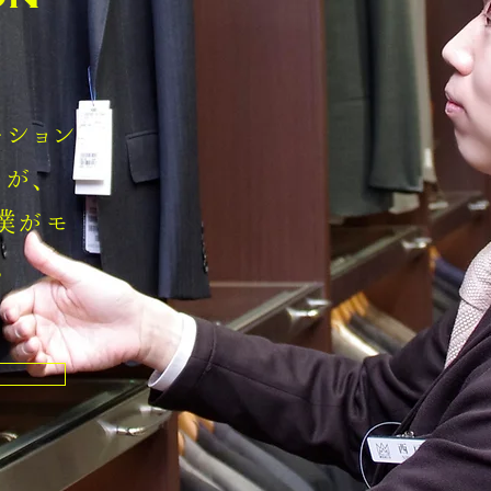
ション
が、
僕がモ
。