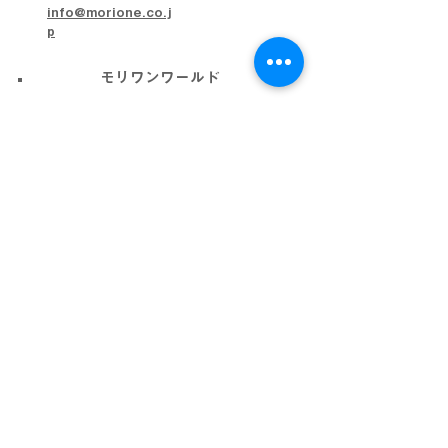
info@morione.co.j
p
モリワンワールド
金沢本店
金沢近岡店
加賀店
富山本店
高岡店
ビッグワールド
金沢店
会社概要
プライバシーポリシー
利用規約
採用情報