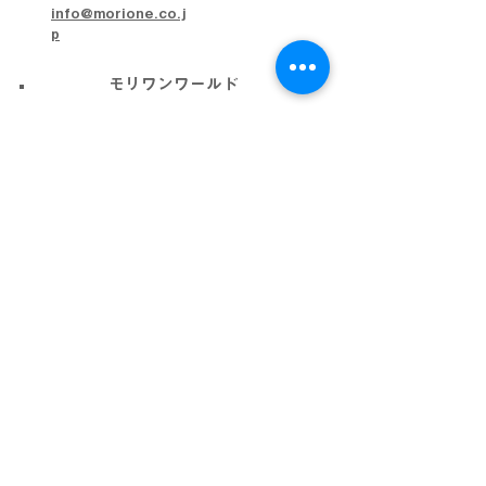
info@morione.co.j
p
モリワンワールド
金沢本店
金沢近岡店
加賀店
富山本店
高岡店
ビッグワールド
金沢店
会社概要
プライバシーポリシー
利用規約
採用情報